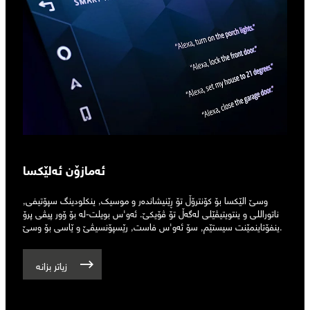
ئەمازۆن ئەلێکسا
وسێ الێکسا بۆ کۆنترۆڵ تۆ ڕێنیشاندەر و موسیک, ینکلودینگ سپۆتیفی,
ناتوراللی و ینتویتیڤێلی لەگەڵ تۆ ڤۆیکێ. ئەو'س بویلت-لە بۆ ۆور پیڤی پرۆ
ینفۆتاینمێنت سیستێم, سۆ ئەو'س فاست, رێسپۆنسیڤێ و ێاسی بۆ وسێ.
زیاتر بزانە