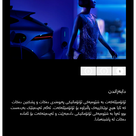
3
2
1
دابەزاندن
ئۆتۆمبێلەکەت بە شێوەیەکی ئۆتۆماتیکی پەیوەندی دەکات و پشکنین دەکات
کە ئایا هیچ نوێکارییەک پاڵنراوە بۆ ئۆتۆمبێلەکەت. ئەگەر ئەپدەیتێک بەردەست
بوو ئەوا بە شێوەیەکی ئۆتۆماتیکی دادەبەزێت و ئەپدەیتەکەت بۆ ئامادە
دەکات لە پاشبنەمادا.