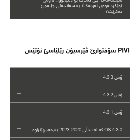
نوێکردنەوەی نەرمەکاڵا بە سەلامەتی جێبەجێ
دەکرێت؟
PIVI سۆفتوارێ ڤێرسیۆن رێلێاسێ نۆتێس
ۆس 4.3.3
ۆس 4.3.2
ۆس 4.3.1
OS 4.3.0 کە لە ساڵی 2020-2023 بەرهەمهێنراوە