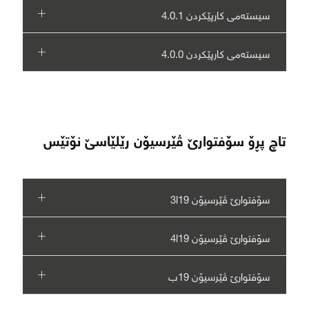
سیستەمی کارپێکردن 4.0.1
سیستەمی کارپێکردن 4.0.0
تاچ پڕۆ سۆفتوارێ ڤێرسیۆن رێلێاسێ نۆتێس
سۆفتوارێ ڤێرسیۆن 19ا3
سۆفتوارێ ڤێرسیۆن 19ا4
سۆفتوارێ ڤێرسیۆن 19ب