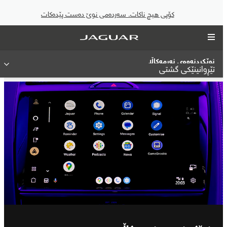
کۆپی هیچ ناکات. سەردەمی نوێ دەست پێدەکات
نوێکردنەوەی نەرمەکاڵا
تێڕوانینێکی گشتی