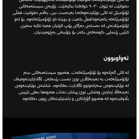
دەتوانێت لە نێوان ٣٠-٩٠ خولەکدا بخایەنێت. زۆربەی سیستەمەکانی
ئۆتۆمبێل لە کاتی نوێکردنەوەکەدا بەردەست نین، بەڵام دەتوانیت قفڵی
ئۆتۆمبێلەکە بکەیتەوە/قفڵ بکەیت و بچیتە ناو ئۆتۆمبێلەکەوە. بۆ ئەو
ئۆتۆمبێلانەی کە دەستەی دەرگای پۆپ ئاوتیان هەیە تکایە سەیری
کتێبی ڕێنمایی خاوەنەکەی بکەن بۆ چۆنیەتی بەڕێوەبردنیان.
تەواوبوون
لە کاتی گەڕانەوە بۆ ئۆتۆمبێلەکەت، هەموو سیستەمەکانی سەر
ئۆتۆمبێلەکەت بە نەرمەکاڵای نوێ دەست پێدەکەن. ئاگادارکردنەوەیەک
لە نوێکردنەوەی سەرکەوتوو ئاگادارت دەکاتەوە، شاشەی نوێکردنەوەی
نەرمەکاڵا ژمارەی وەشانی نوێ پیشان دەدات هەروەها دەقی تێبینی
بڵاوکردنەوە کە هەموو گۆڕانکاری و باشترکردنەکان ڕوون دەکاتەوە.