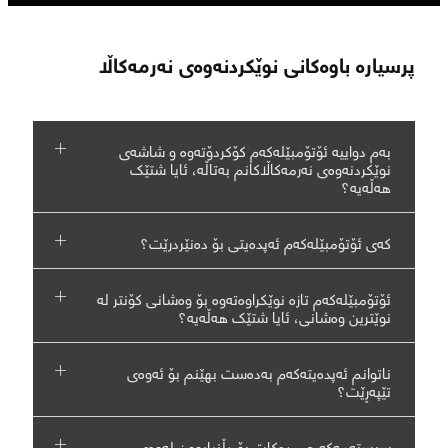
پرسیارە باوەکانی نوێکردنەوەی نەرمەکاڵا
بەم دواییە ئۆتۆمبێلەکەم کۆکردۆتەوە و شاشەی
نوێکردنەوەی نەرمەکاڵاکانم بەتاڵە، ئایا شتێک
هەڵەیە؟
کەی ئۆتۆمبێلەکەم ئەپدەیتی بۆ دەنێردرێت؟
ئۆتۆمبێلەکەم تازە نوێکراوەتەوە بۆ وەشانی کۆنتر لە
نوێترین وەشانی، ئایا شتێک هەڵەیە؟
ناتوانم ئەپدەیتەکەم بەدەست بهێنم بۆ ئەوەی
تێپەڕێت؟
سیستەمەکە چی دەکات بۆ دڵنیابوون لەوەی