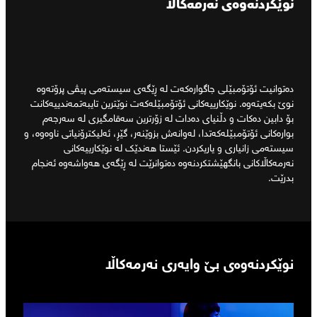
نوێکردنەوەی نەرمەکاڵا
دەتوانیت ئۆتۆمبێلی جاگوارەکەت لە ڕێگەی سیستەمی پیڤی پرۆتەوە
نوێ بکەیتەوە. نوێکارییەکانی ئۆتۆمبێلەکەت نوێترین تایبەتمەندییەکانت
بۆ دابین دەکات و دڵنیای دەدات لە زۆرترین سەقامگیری لە سەرجەم
بوارەکانی ئۆتۆمبێلەکەتدا، لەوانەش بزوێنەر، گێڕ، ئەلیکترۆنیاتی ناوەوە، و
سیستەمی زانیاری و یاریکردن. ئێستا هەندێک لە نوێکارییەکانی
نەرمەکاڵاکانی بانگهێشتکردنەوە دەتوانرێت لە ڕێگەی هەواشەوە ئەنجام
بدرێت.
نوێکردنەوەی بێ وایەری نەرمەکاڵا