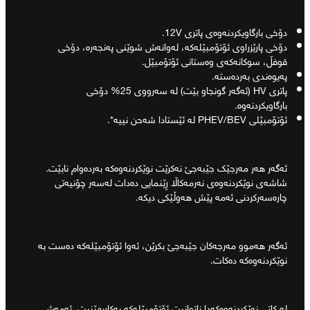
دۆخی بارگاویکردنەوەی پاتری 12V.
دۆخی پارێزراوی ئۆتۆمبێلەکە، لەوانەش شوێنی پەنجەرە، دۆخی
قوفڵ، سوکانەکەی وەستانی ئۆتۆمبێل.
پەیوەندی بەردەستە.
پاتری HV (ئەگەر گونجاو بێت) لە سەرووی 25% دۆخی
بارگاویکردنەوە.
ئۆتۆمبێلی PHEV/BEV لە ئێستادا شەحن نییە*.
ئەگەر هەر مەرجێک جێبەجێ نەکرێت نوێکردنەوەکە بەردەوام نابێت.
شاشەی نوێکردنەوەی نەرمەکاڵا ڕێنمایی دەدات لەسەر چۆنیەتی
چارەسەرکردنی ئەمە پێش هەوڵێکی دیکە.
ئەگەر هەموو مەرجەکان جێبەجێ بکرێن، ئەوا ئۆتۆمبێلەکە دەست بە
نوێکردنەوەکە دەکات.
لە کاتی نوێکردنەوەکەدا ناتوانیت ئۆتۆمبێلەکە بەکاربهێنیت. ئەمەش