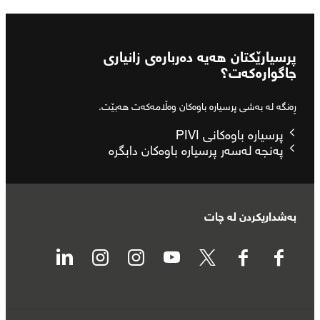
پرسیارێکتان هەیە دەربارەی زانیاری
جاگوارەکەت؟
ڕەنگە لە بەشی پرسیارە باوەکان وەڵامەکەت هەبێت.
پرسیارە باوەکانی PIVI
پەنجە لەسەر پرسیارە باوەکان دابگرە
بەشداریکردن لە چات