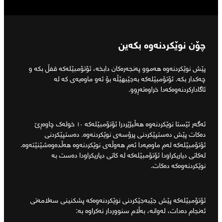
چۆن نوێکردنەوە بکەین
پێش نوێکردنەوە هەموو پەنجەرەکان دابخە، ئۆتۆمبێلەکە قفڵ بکە و
چەکدار بکە. ئۆتۆمبێلەکە بەجێبهێڵە بۆ ئەو ماوەیەی کە لە
ئاگادارکردنەوەکەدا خراوەتەڕوو.
ئەگەر ئێستا نوێکردنەوە هەڵبژێردرا ئۆتۆمبێلەکە ١٠ خولەک چاوەڕێ
دەکات پێش دەستپێکردنی پرۆسەی نوێکردنەوە. دەستپێکردنی
ئۆتۆمبێلەکە لەم ماوەیەدا ئەم هەوڵەی نوێکردنەوە هەڵدەوەشێنێتەوە.
لەکاتی دیاریکراودا ئۆتۆمبێلەکە لە کاتی دیاریکراودا دەست بە
نوێکردنەوەکە دەکات.
ئۆتۆمبێلەکە پێش جێبەجێکردنی نوێکردنەوەکە پشکنینی سەلامەتی
ئەنجام دەدات، لەوانە، بەڵام سنووردار نەکراوە بە: