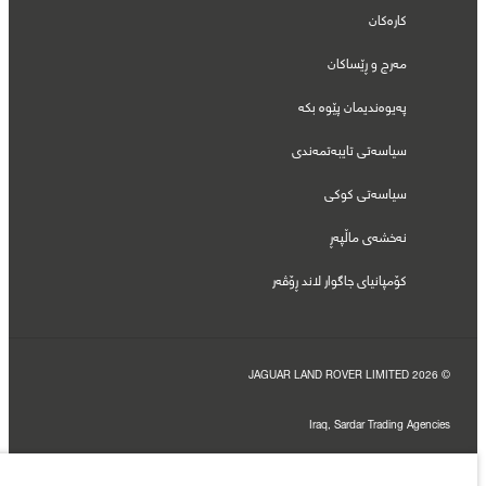
کارەکان
مەرج و ڕێساکان
پەیوەندیمان پێوە بکە
سیاسەتی تایبەتمەندی
سیاسەتی کوکی
نەخشەی ماڵپەڕ
کۆمپانیای جاگوار لاند ڕۆڤەر
© JAGUAR LAND ROVER LIMITED 2026
Iraq, Sardar Trading Agencies
ئامارەکانی بەکارهێنانی سووتەمەنی کە پێشکەش کراون لە ئەنجامی تاقیکردنەوە فەرمییەکانی
بەرهەمهێنەرەکانە بەپێی یاساکانی یەکێتی ئەوروپا.