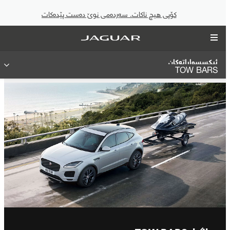
کۆپی هیچ ناکات. سەردەمی نوێ دەست پێدەکات
ئیکسسواراتەکان
TOW BARS