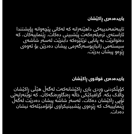
‌یاریدەدەری ڕاکێشان
تایبەتمەندییەکی داهێنەرانە کە لەکاتی پێچەوانە ڕۆیشتندا
ئاراستەی ترەیلەرەکەت پێشبینی دەکات. ڕێنماییەکان، کە
دەتوانرێت بە پانایی ترێلێرەکە دابنرێت لەسەر شاشەی
سیستەمی زانیاریوسەرگەرمی پیشان دەدرێن بۆ ئەوەی
ڕێڕەو پیشان بدرێت.
یاریدەدەری قولاوی ڕاکێشان
کۆپڵکردنی وردی باری ڕاکێشانەکەت لەگەڵ هێڵی ڕاکێشان
چالاک بکە. گرافیکێکی خاڵە ڕەنگاوڕەنگەکان، کە نوێنەرایەتی
تۆپی ڕاکێشان دەکات، لەسەر شاشە پیشان دەدرێت لەگەڵ
ڕێنمایییەک کە ڕێڕەوی پێشبینیکراوی ئۆتۆمبێلەکە نیشان
دەدات.