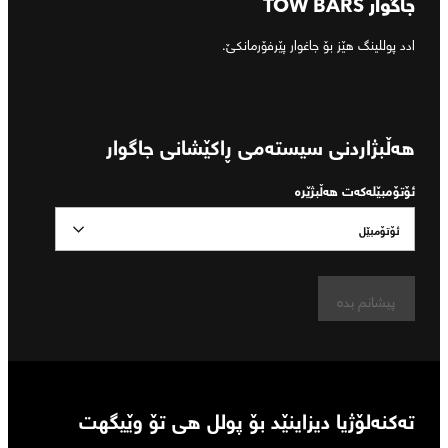
جاگوار TOW BARS
ادد پوللینگ هێز بۆ جاغوار پێرفۆرمانکێ.
هەڵبژاردنی سیستەمی ڕاکێشانی جاگوار
ئۆتۆمبێلەکەت هەڵبژێرە
ئۆتۆمبێل
پیشانم بدە
تەکنەلۆژیا ديزاينێد بۆ پولل هی تۆ وێیگهت