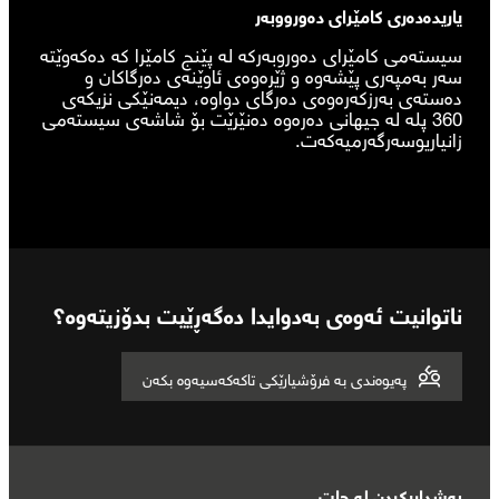
یاریدەدەری کامێرای دەورووبەر
سیستەمی کامێرای دەوروبەرکە لە پێنج کامێرا کە دەکەوێتە
سەر بەمپەری پێشەوە و ژێرەوەی ئاوێنەی دەرگاکان و
دەستەی بەرزکەرەوەی دەرگای دواوە، دیمەنێکی نزیکەی
360 پلە لە جیهانی دەرەوە دەنێرێت بۆ شاشەی سیستەمی
زانیاریوسەرگەرمیەکەت.
ناتوانیت ئەوەی بەدوایدا دەگەڕێیت بدۆزیتەوە؟
پەیوەندی بە فرۆشیارێکی تاکەکەسیەوە بکەن
بەشداریکردن لە چات