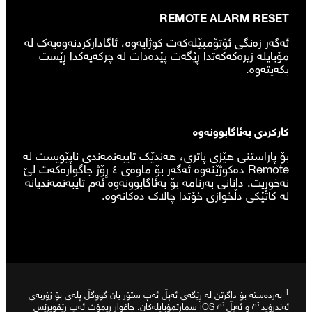
REMOTE ALARM RESET
ئەگەر زەنگی ئۆتۆمبێلەکەت کوژایەوە، ئاگادارکردنەوەیەک لە
مۆبایلە زیرەکەکەتدا ڕێگەت پێدەدات لە چرکەیەکدا ڕێست
بکەیتەوە.
کارکردی بەئاگابوونەوە
بۆ پاراستنی هێزی پاتری، هەندێک تایبەتمەندی ناپێویست لە
Remote دەکوژێنەوە ئەگەر بۆ ماوەی ٤ ڕۆژ جاگوارەکەت لێ
نەخوڕیت. دانانی بەرنامە بۆ بەئاگابوونەوە ئەم تایبەتمەندیانە
لە کاتێکی دڵخوازی خۆتدا چالاک دەکاتەوە.
1
بەردەستە بۆ داگرتن لە ڕێگەی ئەپڵ ئەپ ستۆر یان گووگڵ پلەی بۆ زۆربەی
تم
تم
ئەندرۆید
و ئەپڵ
iOS سمارتمۆبایلەکان. جاغوار ڕیمۆت ئەپ رێقویرێس