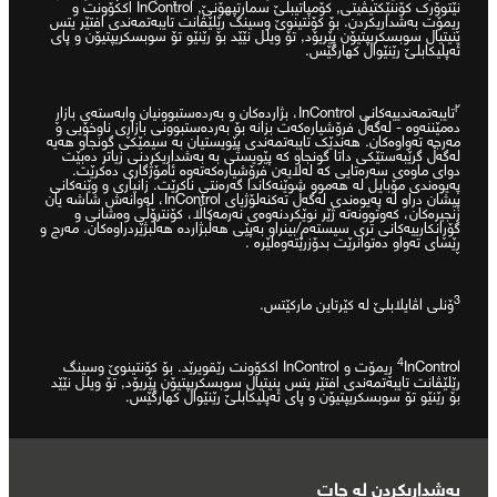
نێتوۆرک کۆننێکتیڤیتی, کۆمپاتیبلێ سمارتپهۆنێ, InControl اککۆونت و
ڕیمۆت بەشداریکردن. بۆ کۆنتینوێ وسینگ رێلێڤانت تایبەتمەندی افتێر یتس
ینیتیال سوبسکریپتیۆن پێریۆد, تۆ ویلل نێێد بۆ رێنێو تۆ سوبسکریپتیۆن و پای
ئەپلیکابلێ رێنێوال کهارگێس.
٢
تایبەتمەندییەکانی InControl، بژاردەکان و بەردەستبوونیان وابەستەی بازاڕ
دەمێننەوە - لەگەڵ فرۆشیارەکەت بزانە بۆ بەردەستبوونی بازاڕی ناوخۆیی و
مەرجە تەواوەکان. هەندێک تایبەتمەندی پێویستیان بە سیمێکی گونجاو هەیە
لەگەڵ گرێبەستێکی داتا گونجاو کە پێویستی بە بەشداریکردنی زیاتر دەبێت
دوای ماوەی سەرەتایی کە لەلایەن فرۆشیارەکەتەوە ئامۆژگاری دەکرێت.
پەیوەندی مۆبایل لە هەموو شوێنەکاندا گەرەنتی ناکرێت. زانیاری و وێنەکانی
پیشان دراو لە پەیوەندی لەگەڵ تەکنەلۆژیای InControl، لەوانەش شاشە یان
زنجیرەکان، کەوتوونەتە ژێر نوێکردنەوەی نەرمەکاڵا، کۆنترۆڵی وەشانی و
گۆڕانکارییەکانی تری سیستەم/بینراو بەپێی هەڵبژاردە هەڵبژێردراوەکان. مەرج و
ڕێسای تەواو دەتوانرێت بدۆزرێتەوە
لێرە
.
3
ۆنلی اڤایلابلێ لە کێرتاین مارکێتس.
4
InControl ڕیمۆت و InControl اککۆونت رێقویرێد. بۆ کۆنتینوێ وسینگ
رێلێڤانت تایبەتمەندی افتێر یتس ینیتیال سوبسکریپتیۆن پێریۆد, تۆ ویلل نێێد
بۆ رێنێو تۆ سوبسکریپتیۆن و پای ئەپلیکابلێ رێنێوال کهارگێس.
بەشداریکردن لە چات