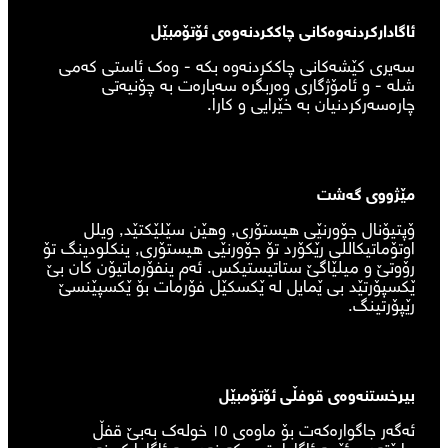
ئاگادارکردنەوەکانی چاککردنەوەی ئۆتۆمبێل
سەیری کێشەکانی چاککردنەوە بکە - وەک ئاستی کەمی
شلە - و ئامۆژگاری وەربگرە سەبارەت بە چۆنیەتی
چارەسەرکردنیان بە خێرایی و کارا.
مێژووی گەشت
ۆپتیۆنال جۆورنێی هیستۆری, وهێن سێلێکتێد, ویلل
اوتۆماتیکاللی رێکۆرد تۆ جۆورنێی هیستۆری, ینکلودینگ تۆ
رۆوتێ و میلێاگێ ستاتیستیکس. ئەم ینفۆرماتیۆن کان بێ
ێکسپۆرتێد بی ێمایل لە ێکسکێل فۆرمات بۆ ێکسپێنسێ
رێپۆرتینگ.
بیرخستنەوەی قوفڵی ئۆتۆمبێل
ئەگەر جاگوارەکەت بۆ ماوەی ١٥ خولەک بەبێ قفڵ
مابێتەوە، ئێمە ئاگادارت دەکەینەوە بە ئاگادارکردنەوەی