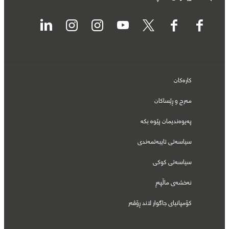
کارەکان
مەرج و ڕێساکان
پەیوەندیمان پێوە بکە
سیاسەتی تایبەتمەندی
سیاسەتی کوکی
نەخشەی ماڵپەڕ
کۆمپانیای جاگوار لاند ڕۆڤەر