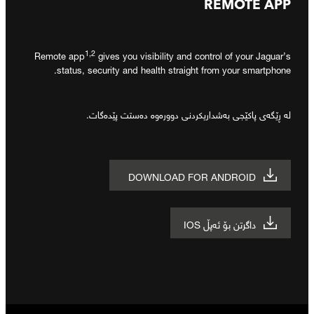
REMOTE APP
1,2
Remote app
gives you visibility and control of your Jaguar’s
status, security and health straight from your smartphone.
لە ڕێگەی پاکێجی بەشداریکردنی دوورەوە دەستت پێدەگات.
DOWNLOAD FOR ANDROID
داگرتن بۆ ئەپڵ IOS