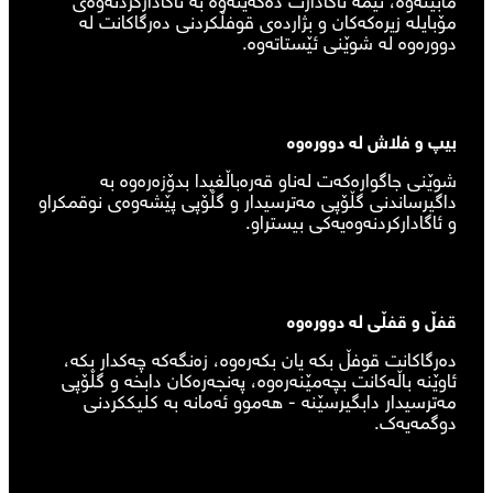
مۆبایلە زیرەکەکان و بژاردەی قوفڵکردنی دەرگاکانت لە
دوورەوە لە شوێنی ئێستاتەوە.
بیپ و فلاش لە دوورەوە
شوێنی جاگوارەکەت لەناو قەرەباڵغیدا بدۆزەرەوە بە
داگیرساندنی گڵۆپی مەترسیدار و گڵۆپی پێشەوەی نوقمکراو
و ئاگادارکردنەوەیەکی بیستراو.
قفڵ و قفڵی لە دوورەوە
دەرگاکانت قوفڵ بکە یان بکەرەوە، زەنگەکە چەکدار بکە،
ئاوێنە باڵەکانت بچەمێنەرەوە، پەنجەرەکان دابخە و گڵۆپی
مەترسیدار دابگیرسێنە - هەموو ئەمانە بە کلیککردنی
دوگمەیەک.