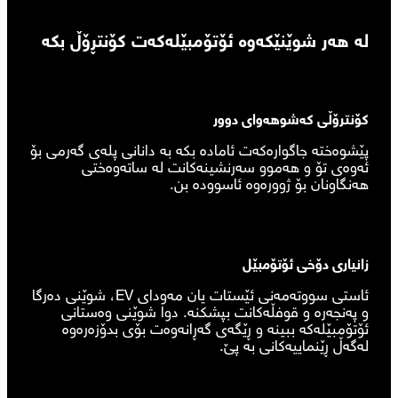
لە هەر شوێنێکەوە ئۆتۆمبێلەکەت کۆنتڕۆڵ بکە
کۆنترۆڵی کەشوهەوای دوور
پێشوەختە جاگوارەکەت ئامادە بکە بە دانانی پلەی گەرمی بۆ
ئەوەی تۆ و هەموو سەرنشینەکانت لە ساتەوەختی
هەنگاونان بۆ ژوورەوە ئاسوودە بن.
زانیاری دۆخی ئۆتۆمبێل
ئاستی سووتەمەنی ئێستات یان مەودای EV، شوێنی دەرگا
و پەنجەرە و قوفڵەکانت بپشکنە. دوا شوێنی وەستانی
ئۆتۆمبێلەکە ببینە و ڕێگەی گەڕانەوەت بۆی بدۆزەرەوە
لەگەڵ ڕێنماییەکانی بە پێ.