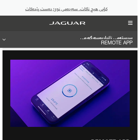
کۆپی هیچ ناکات. سەردەمی نوێ دەست پێدەکات
سیستەمی زانیاریوسەرگەرمی
REMOTE APP