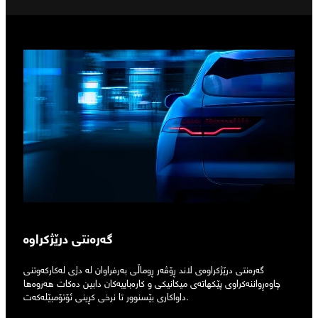
گەرەنتی درێژکراوە
گەرەنتی درێژکراوەی لاند ڕۆڤەر ڕوماڵی بەرفراوان لە دژی لەکارکەوتنی
چاوەڕواننەکراوی پێکهاتەی میکانیکی و کارەباییەکان دابین دەکات هەروەها
داواکاری بێسنوور تا نرخی کڕینی ئۆتۆمبێلەکەت.