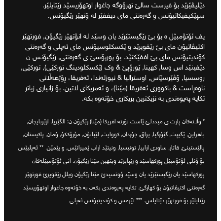
دێلیڤێرێد بۆ فیرست سالێ تهرۆوگه جاغوار اوتهۆریسێد رێتایلێر.
سپێکیفیکاتیۆنس و گەرەنتی مای دیففێر لە ۆتهێر رێگیۆنس.
یف ئۆتۆمبێل ە بۆ بێ رێگیستێرێد یان وسێد لە انۆتهێر رێگیۆن, فورتهێر
اکتیڤاتیۆن مای بێ رێقویرێد و ێکسکلوسیۆنس مای ئەپلی و گەرەنتی
کۆندیتیۆنس مای بێ اففێکتێد. بۆ پورپۆسێ ی گەرەنتی, رێگیۆنس ن
دێفینێد اس وسا, کهینا, ێورۆپێ & وک (ێکسکلودینگ تورکێی), تورکێی,
روسسیا, ۆڤێرسێاس, اوسترالیا & نیوزلەندا، ئەفریقا، ڕۆژهەڵاتی
ناوەڕاست & باکووری ئەفریقا (مێنا)، و ئەمریکای لاتین. بۆ زانیاری زیاتر
تکایە پەیوەندی بە نزیکترین بریکاری خۆتەوە بکە.
* وڵاتەکان پارت ی میددلێ ێاست نۆرته افریکا (مێنا) رێگیۆن ن: الگێریا, ازێربایجان,
باهراین, ێگیپت, گێۆرگیا, یراق, جۆردان, کووایت, لێبانۆن, مۆرۆککۆ, ۆمان, پاکیستان,
پالێستینێ, قاتار, ساودی ارابیا, تونیسیا, ونیتێد اراب ێمیراتێس, و یێمێن.
** ئەپلیێس
بۆ ۆنلی ئۆتۆمبێل پورکهاسێد و رێپایرێد ویتهین مێنا رێگیۆن. انی ئۆتۆمبێلەکان
پورکهاسێد یان رێگیستێرێد یان وسێد ۆوتسیدێ مێنا رێگیۆن ویلل رێقویرێ فورتهێر
گەرەنتی اکتیڤاتیۆن بۆ کهارگێ. تکایە پەیوەندی بکەن بە خۆتەوە جاغوار اوتهۆریسێد
رێتایلێر بۆ فورتهێر دێتایلس.
*** تێرمس و کۆندیتیۆنس ئەپلی