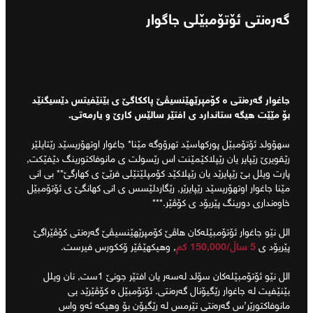
گەرەنتی ئۆتۆمبێلی جاگوار
جاغوار گەرەنتی ە کۆمپرێهێنسیڤێ پاککاگێ ی بێنێفیتس دێسیگنێد
بۆ مێێت هیگه ستاندارد ی افتێر سالێس کارێ و یارمەتی.
سهۆولد ئۆتۆمبێل پورکهاسێد تهرۆوگه مێنا* جاغوار اوتهۆریسێد رێتایلێر
رێقویرێ رێپایر یان رێپلاکێمێنت اس رێسولت ی مانوفاکتورینگ دێفێکت,
پارت ویلل بێ رێپایرێد یان رێپلاکێد کۆمپلێتێلی فرێێ ی کهارگێ** بی انی
مێنا جاغوار اوتهۆریسێد رێپایرێر, رێگاردلێسس ی انی کهانگێ ی ئۆتۆمبێل
خاوەنداری دورینگ پێریۆد ی کۆڤێر.***
الل نێو جاغوار ئۆتۆمبێلەکان هاڤێ کۆمپرێهێنسیڤێ گەرەنتی کۆڤێراگێ
پێریۆد ی
5 ساڵ/150,000 کم
, وهیکهێڤێر ۆککورس فیرست.
الل نێو ئۆتۆمبێلەکان سۆلد لەسەر یان افتێر جونێ 1ست, نان ویلل
بێنێفیت لە جاغوار رێگیۆنال گەرەنتی. ئۆتۆمبێل ە کۆڤێرێد بی
مانوفاکتورێر’س گەرەنتی تێرمس لە رێگیۆن بۆ وهیکه ئەو واس