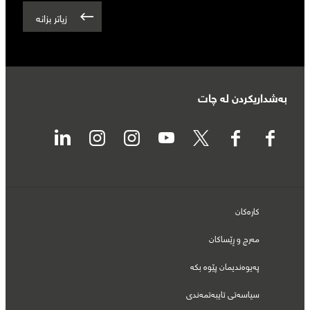
زیاتر بزانە
بەشداریکردن لە چات
کارەکان
مەرج و ڕێساکان
پەیوەندیمان پێوە بکە
سیاسەتی تایبەتمەندی