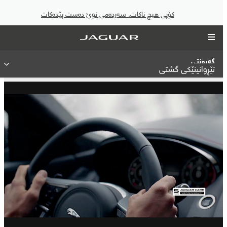
کۆپی هیچ ناکات. سەردەمی نوێ دەست پێدەکات
گەرەنتی
تێڕوانینێکی گشتی