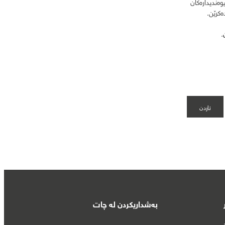
یوەندیدارەکان
ەکرێن.
.
بەشداریکردن لە چات
تی