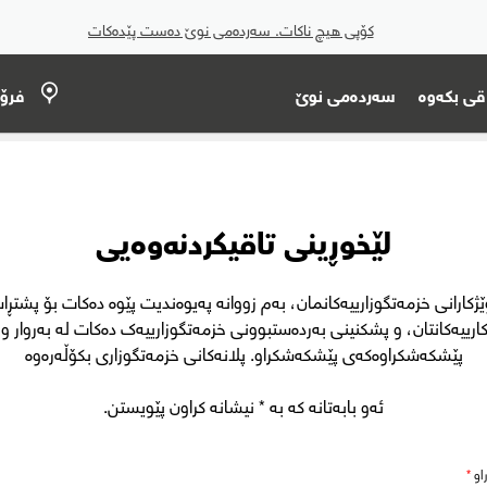
کۆپی هیچ ناکات. سەردەمی نوێ دەست پێدەکات
قی بکەوە
سەردەمی نوێ
فرۆ
لێخوڕینی تاقیکردنەوەیی
ێژکارانی خزمەتگوزارییەکانمان، بەم زووانە پەیوەندیت پێوە دەکات بۆ پشتڕ
ارییەکانتان، و پشکنینی بەردەستبوونی خزمەتگوزارییەک دەکات لە بەروار و 
پێشکەشکراوەکەی پێشکەشکراو. پلانەکانی خزمەتگوزاری بکۆڵەرەوە
ئەو بابەتانە کە بە * نیشانە کراون پێویستن.
او
*