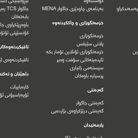
ەسەندکراو
بەرنامەی چاودێری جاگوار MENA
جاگوار TCS رەیسینگ
بابەتەکان
خزمەتگوزاری و چاککردنەوە
باوەڕپێکراوی جاگ
کۆنسێپتی ئۆتۆم
خزمەتگوزاری
پلانی سێرڤس
تاقیکردنەوەکانی
ین
خزمەتگوزاری ئۆنلاین تۆمار بکە
ئاپدەیتەکانی سۆفت وەیر
تاقیکردنەوەی ل
سیستەمی زانیاری
داهێنان و تەکنە
پرسیارە باوەکان
کارەباییات
گەرەنتی
ئۆپەراسیۆنی ئۆ
گەرەنتی جاگوار
گەرەنتی درێژکراوەی بژاردەیی
یارمەتیدان
یارمەتیدانی سەر ڕێگا