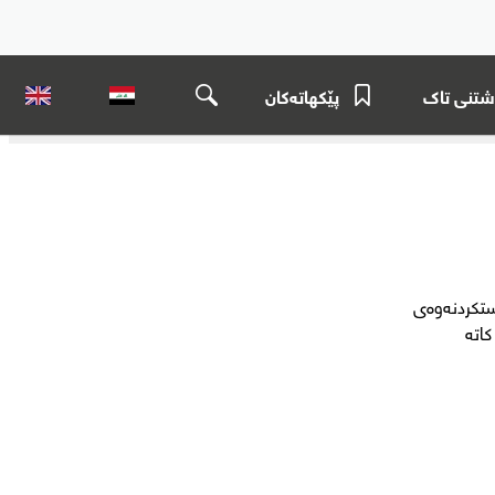
شتنی تاک
پێکهاتەکان
استکردنەوەی
کاتە