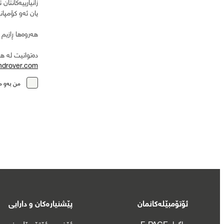
زانیارییەکانتان
یان ئەو کۆمپان
هەروەها ڕازیم ب
دەتوانیت لە ه
ndrover.com
من بەو م
ئۆتۆمبێلەکانمان
پێشنیارەکان و دارایی
جاگوار F-PACE
ئۆفەری ئۆتۆمبێلی نوێ