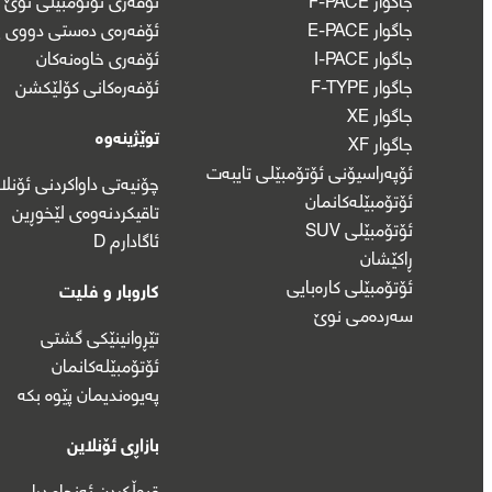
جاگوار E-PACE
ئۆفەرەی دەستی دووی پ
جاگوار I-PACE
ئۆفەری خاوەنەکان
جاگوار F-TYPE
ئۆفەرەکانی کۆلێکشن
جاگوار XE
توێژینەوە
جاگوار XF
ئۆپەراسیۆنی ئۆتۆمبێلی تایبەت
چۆنیەتی داواکردنی ئۆنلا
ئۆتۆمبێلەکانمان
تاقیکردنەوەی لێخوڕین
ئۆتۆمبێلی SUV
ئاگادارم D
ڕاکێشان
ئۆتۆمبێلی کارەبایی
کاروبار و فلیت
سەردەمی نوێ
تێڕوانینێکی گشتی
ئۆتۆمبێلەکانمان
پەیوەندیمان پێوە بکە
بازاڕی ئۆنلاین
قبوڵکردن ئەنجامدرا