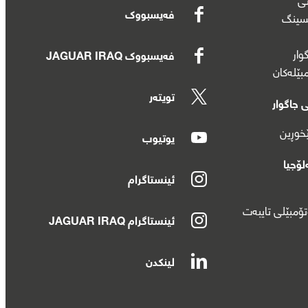
فەیسبووک
وار
فەیسبووک JAGUAR IRAQ
بێلەکان
تویتەر
 جاگوار
ێخوڕین
یوتیوب
لۆجیا
ئینستاگرام
تۆمبێلی تایبەت
ئینستاگرام JAGUAR IRAQ
لینکدن