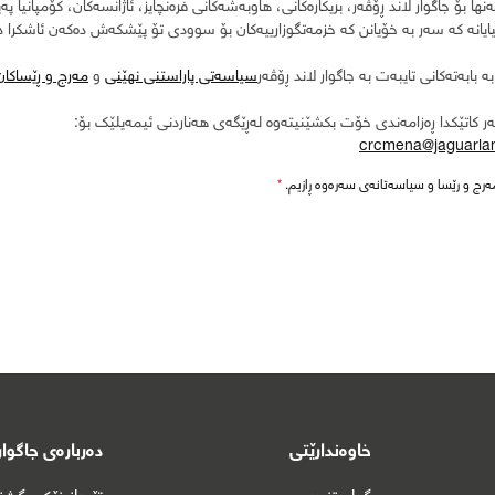
 تەنها بۆ جاگوار لاند ڕۆڤەر، بریکارەکانی، هاوبەشەکانی فرەنچایز، ئاژانسەکان، کۆمپانیا پە
یایانە کە سەر بە خۆیانن کە خزمەتگوزارییەکان بۆ سوودی تۆ پێشکەش دەکەن ئاشکرا د
ە بابەتەکانی تایبەت بە جاگوار لاند ڕۆڤەر
سیاسەتی پاراستنی نهێنی
و
مەرج و ڕێساکان
ەر کاتێکدا ڕەزامەندی خۆت بکشێنیتەوە لەڕێگەی هەناردنی ئیمەیلێک بۆ:
crcmena@jaguarla
ەرج و رێسا و سیاسەتانەی سەرەوە ڕازیم.
*
خاوەندارێتی
دەربارەی جاگوار
گواستنەوە
تێڕوانینێکی گش