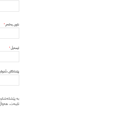
ناوی یەکەم
*
ئیمەیڵ
*
پێشانگای دڵخواز
بە پێشکەشکردنی
تایبەت، هەواڵ 