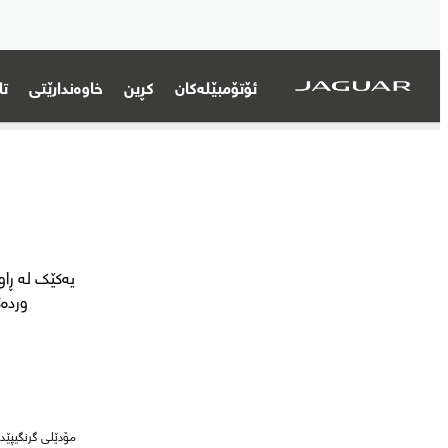
ئۆتۆمبێلەکان
کڕین
خاوەندارێتی
تا
یەکێک لە ڕاو
وردەک
مۆدێلی گرنگیپێدر