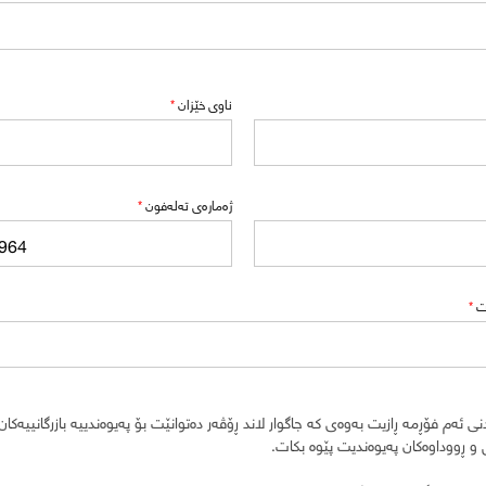
ناوی خێزان
*
ژەمارەی تەلەفون
*
ت
*
 ئەم فۆڕمە ڕازیت بەوەی کە جاگوار لاند ڕۆڤەر دەتوانێت بۆ پەیوەندییە بازرگانییەکان
و ڕووداوەکان پەیوەندیت پێوە بکات.