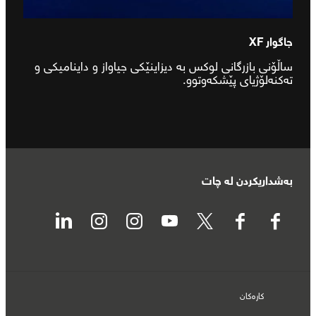
جاگوار XF
ساڵۆنی بازرگانی لوکس بە دیزاینێکی جیاواز و داینامیکی و
تەکنەلۆژیای پێشکەوتوو.
بەشداریکردن لە چات
کارەکان