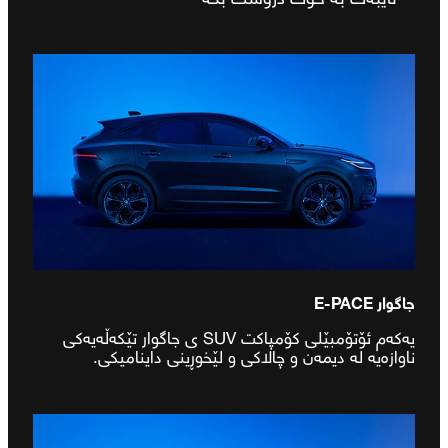
جاگوار E-PACE
یەکەم ئۆتۆمبێلی کۆمپاکت SUV ی جاگوار تێکەڵەیەکی
ناوازەیە لە دیمەن و چالاکی و لێخوڕینی داینامیکی.