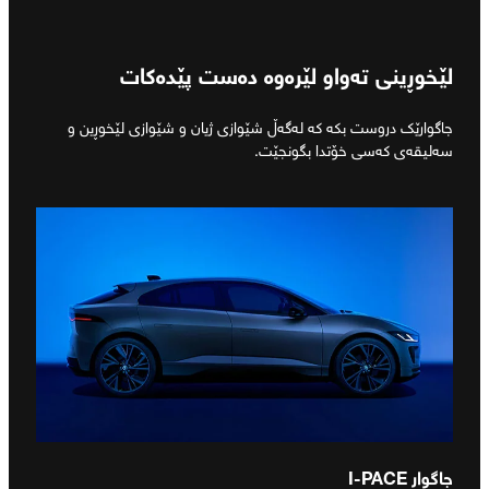
لێخوڕینی تەواو لێرەوە دەست پێدەکات
جاگوارێک دروست بکە کە لەگەڵ شێوازی ژیان و شێوازی لێخوڕین و
سەلیقەی کەسی خۆتدا بگونجێت.
جاگوار I‑PACE