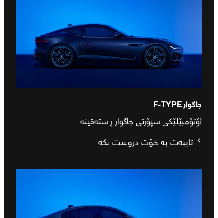
جاگوار F‑TYPE
ئۆتۆمبێلێکی سپۆرتی جاگوار ڕاستەقینە
تایبەت بە خۆت دروست بکە