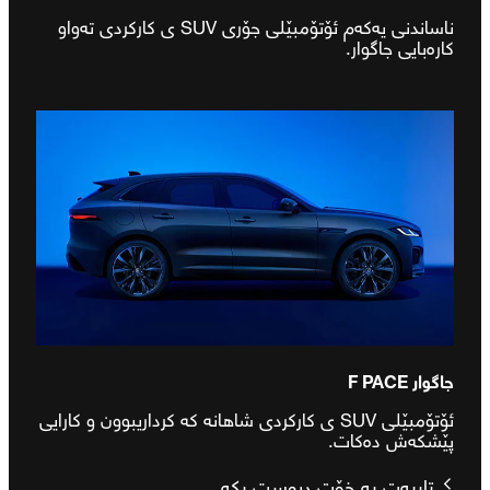
ناساندنی یەکەم ئۆتۆمبێلی جۆری SUV ی کارکردی تەواو
کارەبایی جاگوار.
جاگوار F PACE
ئۆتۆمبێلی SUV ی کارکردی شاهانە کە کرداریبوون و کارایی
پێشکەش دەکات.
تایبەت بە خۆت دروست بکە