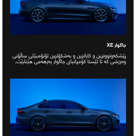
جاگوار XE
پێشکەوتووترین و کاراترین و بەشکۆترین ئۆتۆمبێلی ساڵۆنی
وەرزشی کە تا ئێستا کۆمپانیای جاگوار بەرهەمی هێنابێت.