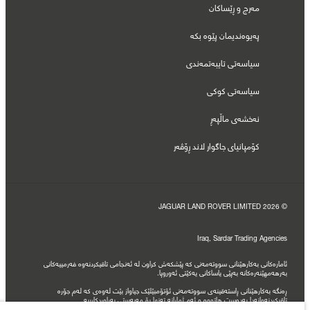
مەرج و ڕێساکان
پەیوەندیمان پێوە بکە
سیاسەتی تایبەتمەندی
سیاسەتی کوکی
نەخشەی ماڵپەڕ
کۆمپانیای جاگوار لاند ڕۆڤەر
© JAGUAR LAND ROVER LIMITED 2026
Iraq, Sardar Trading Agencies
ئامارەکانی بەکارهێنانی سووتەمەنی کە پێشکەش کراون لە ئەنجامی تاقیکردنەوە فەرمییەکانی
بەرهەمهێنەرەکانە بەپێی یاساکانی یەکێتی ئەوروپا.
ڕەنگە بەکارهێنانی ڕاستەقینەی سووتەمەنی ئۆتۆمبێلێک جیاواز بێت لەوەی کە لەم جۆرە
تاقیکردنەوانەدا بەدەست هاتووە و ئەم ژمارانە تەنها بۆ مەبەستی بەراوردکارییە.