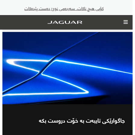
کۆپی هیچ ناکات. سەردەمی نوێ دەست پێدەکات
جاگوارێکی تایبەت بە خۆت دروست بکە