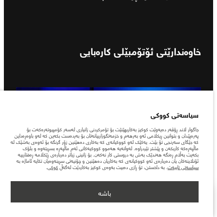
خاوەندارێتی ئۆتۆمبێلی کارەبایی
سیاسەتی کووکی
جاگوار لاند ڕۆڤەر دەیەوێت کوکیز بەکاربهێنێت بۆ تۆمرکردنی زانیاری لەسەر کۆمپیوتەرەکەت بۆ
پەرەپێدان و بتوانین ڕیکلامی ئەو بەرهەم و خزمەتگوزارییانەتان بۆ بەردەست بکەین کە لەو باوەڕەداین
کە جێگای سەرنجی تۆ بێت. یەکێک لەو کووکیانەی کە بەکاری دەهێنین زۆر گرنگە بۆ ئەوەی بەشێک لە
ماڵپەڕەکە کاربکەن و پێشتر نێردراوە. لەوانەیە هەموو کووکیەکانی ئەم ماڵپەڕە بسڕیتەوە و بلۆک
بکەیت بەڵام ڕەنگە هەندێک بەش بە دروستی کار نەکەن. بۆ زانینی زیاتر دەربارەی ڕێکلامە ڕەفتارییە
ئۆنلاینەکان یان دەربارەی ئەو کووکیانەی کە بەکاریان دەهێنین و چۆنیەتی سڕینەوەیان تکایە ئاماژە بە
سیاسەتی تایبەت
. بە داخستن، تۆ ڕازی دەبیت بەوەی کوکیز بەکاردێت لەگەڵ
کوکی
.
باشە
زیاتر پیشان بدە
دۆزینەوەی بریکارێک
لە ڕێکخستنی سەرەتاییەوە بگرە تا ئامۆژگاری پێشکەوتووی بارگاویکردنەوە.
فێربە چۆن سیستەمی زانیاریوسەرگەرمیەکەت بەیەکەوە ببەستیتەوە،