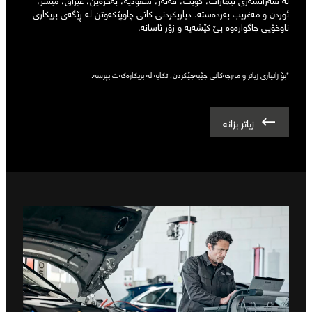
ئوردن و مەغریب بەردەستە. دیاریکردنی کاتی چاوپێکەوتن لە ڕێگەی بریکاری
ناوخۆیی جاگوارەوە بێ کێشەیە و زۆر ئاسانە.
*بۆ زانیاری زیاتر و مەرجەکانی جێبەجێکردن، تکایە لە بریکارەکەت بپرسە.
زیاتر بزانە