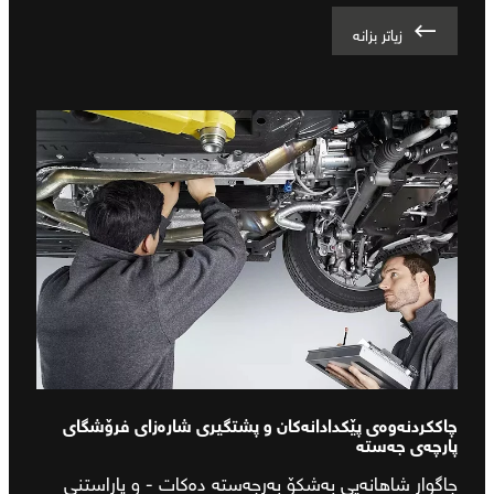
زیاتر بزانە
چاککردنەوەی پێکدادانەکان و پشتگیری شارەزای فرۆشگای
پارچەی جەستە
جاگوار شاهانەیی بەشکۆ بەرجەستە دەکات - و پاراستنی