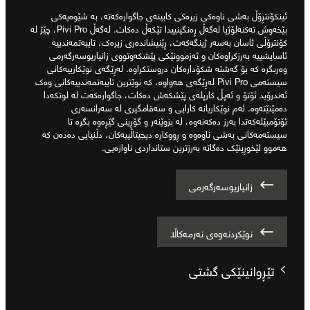
ئینکۆنتڕۆڵ بەشی ناوەکی زیرەکی کابینەی جاگوارەکەتە، بە شێوەیەکی
بێخەوش تەکنەلۆژیا لەگەڵ ڕەنگینییدا تێکەڵ دەکات. لەگەڵ Pivi Pro، چێژ لە
کۆنترۆڵی ئاسان بەسەر ژینگەکەت، ڕێنیشاندەری زیرەک، تایبەتمەندییە
ئاسایشییە بەرزکراوەکان و ئەزموونێکی پێشکەوتووی زانیاریوسەرگەرمی
وەربگرە کە بۆ گەشتە شکۆدارەکان دروستکراوە. لەڕێگەی نوێکارییەکانی
سیستەمی Pivi Pro لەڕێگەی هەواوە، کە نوێترین تایبەتمەندییەکانی وەک
ئەندرۆید ئۆتۆ و ئەپڵ کارپلەی پێشکەش دەکات، جاگوارەکەت لە لوتکەدا
دەمێنێتەوە. ئەم نوێکاریانە کارایی و سەقامگیری لە سەرانسەری
ئۆتۆمبێلەکەتدا بەرز دەکەنەوە، لە بزوێنەر و گۆڕینی گێڕەوە بگرە تا
سیستەمەکانی بەشی ناوەوە و ڕووکارە دیجیتاڵییەکان، دڵنیایی دەدەن کە
هەموو لێخوڕینێک دەگاتە بەرزترین ستانداردی ناوازەیی.
زانیاریوسەرگەرمی
نوێکردنەوەی نەرمەکاڵا
تێڕوانینێکی گشتی