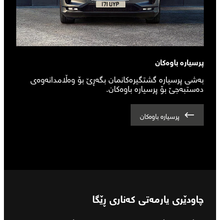
پرسیارە باوەکان
بەشی پرسیارە گشتگیرەکانمان بگەڕێ بۆ وەڵامدانەوەی
دەستبەجێ بۆ پرسیارە باوەکان.
پرسیارە باوەکان
چاودێری یارمەتی کەناری ڕێگا