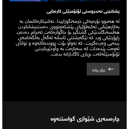
پشکنینی تەندروستی ئۆتۆمبێلی کارەبایی
لە هەموو نۆرەیەکی خزمەتگوزاریدا، تەکنیکارەکانمان بە
بەکارهێنانی تەکنەلۆژیای پێشکەوتووی دەستنیشانکردن
هەڵسەنگاندنێکی گشتگیر بۆ جاگوارەکەت ئەنجام دەدەن.
ڕاپۆرتێکی ورد کە تێگەیشتنی ئاسانە لەگەڵ بەڵگەنامەی
بینەیی وەردەگریت، کە تەواو بۆت ڕووندەکاتەوە و توانای
ئەوەت پێدەدات کە سەبارەت بە چاودێریکردنی
ئۆتۆمبێلەکەت بڕیاری ئاگادارانە بدەت.
زیاتر بزانە
چارەسەری شێوازی گواستنەوە