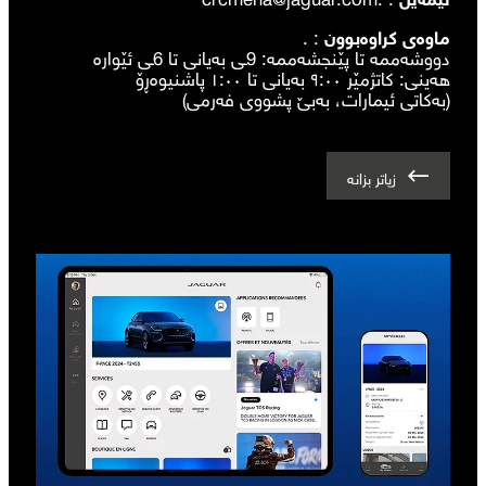
ماوەی کراوەبوون
: .
دووشەممە تا پێنجشەممە: 9ـی بەیانی تا 6ـی ئێوارە
هەینی: کاتژمێر ٩:٠٠ بەیانی تا ١:٠٠ پاشنیوەڕۆ
(بەکاتی ئیمارات، بەبێ پشووی فەرمی)
زیاتر بزانە