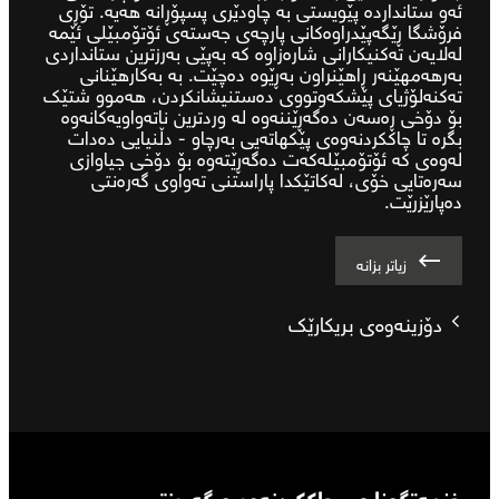
ئەو ستانداردە پێویستی بە چاودێری پسپۆڕانە هەیە. تۆڕی
فرۆشگا ڕێگەپێدراوەکانی پارچەی جەستەی ئۆتۆمبێلی ئێمە
لەلایەن تەکنیکارانی شارەزاوە کە بەپێی بەرزترین ستانداردی
بەرهەمهێنەر ڕاهێنراون بەڕێوە دەچێت. بە بەکارهێنانی
تەکنەلۆژیای پێشکەوتووی دەستنیشانکردن، هەموو شتێک
بۆ دۆخی ڕەسەن دەگەڕێننەوە لە وردترین ناتەواویەکانەوە
بگرە تا چاککردنەوەی پێکهاتەیی بەرچاو - دڵنیایی دەدات
لەوەی کە ئۆتۆمبێلەکەت دەگەڕێتەوە بۆ دۆخی جیاوازی
سەرەتایی خۆی، لەکاتێکدا پاراستنی تەواوی گەرەنتی
دەپارێزرێت.
زیاتر بزانە
دۆزینەوەی بریکارێک
خزمەتگوزاری، چاککردنەوە و گەرەنتی