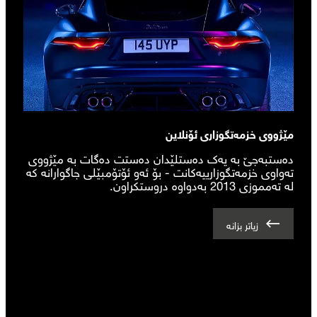
مێژووی خزمەتگوزاری ئۆنلاین
دەستبەجێ بە یەک دەستلێدان دەستت دەگات بە مێژووی
تەواوی خزمەتگوزارییەکانت - بۆ ئەو ئۆتۆمبێلی جاگوارانە کە
لە تەمموزی 2013 بەدواوە دروستکراون.
زیاتر بزانە