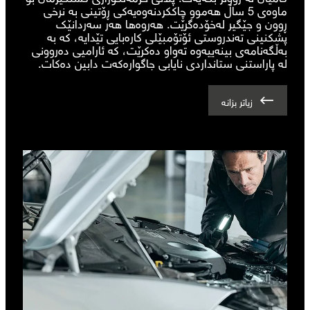
ماوەی 5 ساڵ هەموو چاککردنەوەیەکی ڕۆتینی بە نرخی
ڕوون و جێگیر لەخۆدەگرێت. هەروەها هەر سەردانێک
پشکنینی تەندروستی ئۆتۆمبێلی کارەبایی تێدایە، کە بە
بەڵگەنامەی بینەییەوە تەواو دەکرێت، کە ئارامیی دەروونی
لە پاراستنی ستانداردی نایابی جاگوارەکەت دابین دەکات.
زیاتر بزانە