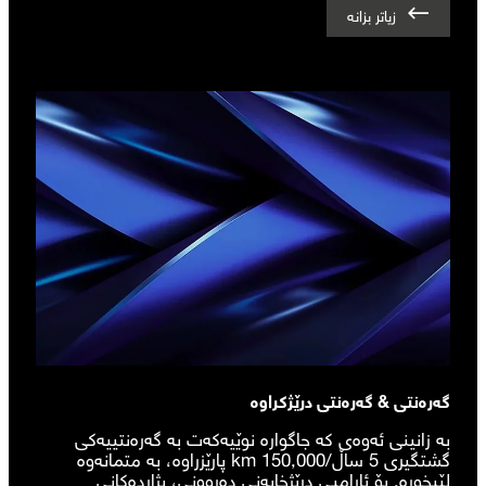
زیاتر بزانە
گەرەنتی & گەرەنتی درێژکراوە
بە زانینی ئەوەی کە جاگوارە نوێیەکەت بە گەرەنتییەکی
گشتگیری 5 ساڵ/150,000 km پارێزراوە، بە متمانەوە
لێبخوڕە. بۆ ئارامیی درێژخایەنی دەروونی، بژاردەکانی