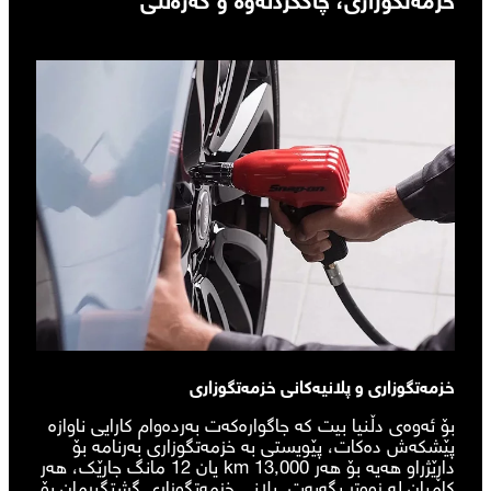
خزمەتگوزاری و پلانیەکانی خزمەتگوزاری
بۆ ئەوەی دڵنیا بیت کە جاگوارەکەت بەردەوام کارایی ناوازە
پێشکەش دەکات، پێویستی بە خزمەتگوزاری بەرنامە بۆ
داڕێژراو هەیە بۆ هەر 13,000 km یان 12 مانگ جارێک، هەر
کامیان لە زووتر بگەیەت. پلانی خزمەتگوزاری گشتگیرمان بۆ