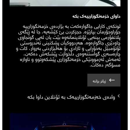
داوای خزمەتگوزارییەک بکە
لوتکەی کارایی جاگوارەکەت بە بژاردەی خزمەتگوزارییە
جۆراوجۆرمان بپارێزە. حجزکردن بێ کێشەیە، جا لە ڕێگەی
پلاتفۆرمی بینەیی ئۆنلاینمانەوە بێت یان ئەپی گونجاوی
چاودێری جاگوارەوە. هەردووکیان پشکنینی تەندروستی
ئۆتۆمبێل بەخۆڕایی و ئازادی بۆ هەڵبژاردنی بەروار، کات و
چارەسەری گواستنەوەی دڵخوازت پێشکەش دەکەن،
ئەمەش ئەزموونێکی خزمەتگوزاری پێشکەوتوو و ناوازە
مسۆگەر دەکات.
زیاتر بزانە
وادەی خەزمەتگوزارییەک بە ئۆنلاین داوا بکە