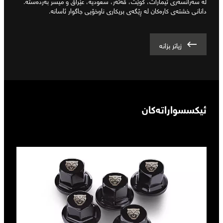
لە سەرانسەری ئیمارات، کوێت، قەتەر، سعودیە، عێراق و میسر بەردەستە.
دانانی خشتەی کارەکان لە ڕێگەی بریکاری ناوخۆیی جاگوار ئاسانە.
زیاتر بزانە
ئیکسسواراتەکان