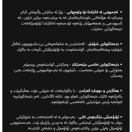
•
ئەزموونی لە کاتێکدا-تۆ-چاوەڕوانی
- چێژ لە ساتێکی پاڵاوتەی ئارام
وەربگرە لە هۆڵەکانی خاوەنکارەکانمان کە بە بیرکردنەوە دیزاین کراون، کە
ئاسوودەیی و بەرهەمهێنان پێکەوە کۆدەبنەوە لەکاتێکدا ئۆتۆمبێلەکەت
خزمەتگوزاری دەکرێت.
•
خزمەتگوزاری شۆفێر
- گەشتکردن بە شاهانەییەکی بێ ماندووبوون لەگەڵ
شۆفێرە پیشەگەرەکانمان، گواستنەوەت بە ئۆتۆمبێلێکی تایبەت بە جاگوار.
•
خزمەتگوزاری تەکسی جێبەجێکار
- وەرگرتنی گواستنەوەی پریمیۆم
بەخۆڕایی بۆ شوێنی مەبەست، دڵنیابوون لە بەردەوامبوونی ڕۆژەکەت بەبێ
وەستان.
•
هەڵگرتن و دووبارە گەیاندن
- با جاگوارەکەت لە شوێنی خۆت هەڵبگیرێت و
بگەڕێتەوە کاتێک خزمەتگوزاری تەواو بوو. تکایە ئاگاداربن، ئەم خزمەتگوزارییە
لەوانەیە پارەی فرۆشیاری تاکەکەسی لێبکەوێتەوە.
•
ئۆتۆمبێلی جێگرەوەی کاتی
- بەردەوام بە لە گەشتەکەت بە شێوازێکی
جوان بە ئۆتۆمبێلێکی ئیحترامی جاگوار کە بە وردی پارێزراو بێت. بەردەستبوونی
ئۆتۆمبێل بەپێی جۆری چاککردنەوەی ئۆتۆمبێل و خشتەی کارکردنە.