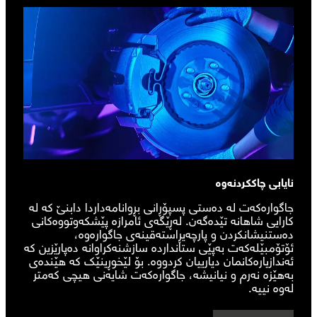
نایابی چاککردنەوە
جاگوارەکەت لە دەستی پسپۆڕانی بڕوانامەداردا دابنێ کە لە
کارایی شاهانە تێدەگەن. لەڕێگەی ئامرازە پێشکەوتووەکانی
دەستنیشانکردن و پارچەیڕاستەقینەی جاگوارەوە،
ئۆتۆمبێلەکەت بەپێی ستانداردە سازشنەکراوانە دەپارێزین کە
ئەندازیارەکانمان دیارییان کردووە. بۆ لێخوڕینێک کە هێندەی
بەهێزە نەرم و نیانیشە، جاگوارەکەت شایەنی هیچی کەمتر
لەوە نییە.