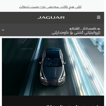
کۆپی هیچ ناکات. سەردەمی نوێ دەست پێدەکات
بە خاوەندارێتی ئاشنابە
تێڕوانینێکی گشتی بۆ خاوەندارێتی