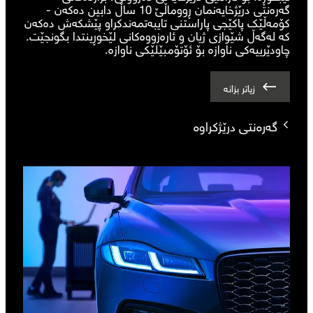
گەرەنتی درێژخایەنمان ڕووماڵێ 10 ساڵ دابین دەکەن -
کۆمەڵێک پاکێجی پاراستنی تایبەتمەندکراو پێشکەش دەکەن
کە لەگەڵ شێوازی ژیان و ئارەزووەکانی لێخوڕینتدا بگونجێت.
چاودێرییەکی ناوازە بۆ ئۆتۆمبێلێکی ناوازە.
زیاتر بزانە
گەرەنتی درێژکراوە