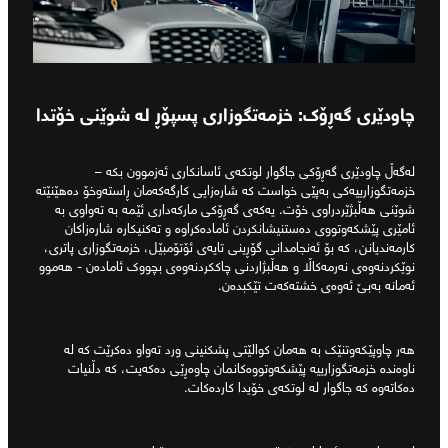
چاودێری گەڕۆک: خزمەتگوزاری پسپۆڕ لە شوێنی خۆتدا
لەگەڵ چاودێری گەڕۆکی جاگوار لوتکەی ئاسانکاری ئەزموون بکە –
خزمەتگوزارییەکی بەپێی خواست کە شارەزایی کارگەکەمان ڕاستەوخۆ دەهێنێتە
شوێنی هەڵبژێردراوی خۆت. یەکەی گەڕۆکی مارکەداری ئێمە بە تەواوی بە
ئامێری پێشکەوتووی دەستنیشانکردن ئامادەکراوە و تەکنیکارە شارەزاکان
کارمەندیانن، کە بۆ ئەنجامدانی گۆڕینی تایەی ئۆتۆمبێل، خزمەتگوزاری پاتری،
نوێکردنەوەی نەرمەکاڵا و هەڵبژاردنی چاککردنەوەی بچووک ئامادەن - هەموو
ئەمانە بەبێ ئەوەی خشتەکەت تێکبدەن.
هەر چاوپێکەوتنێک بە هەمان کوالێتی پشکنینی ورد تەواو دەکرێت کە لە
ناوەندە خزمەتگوزارییە پێشکەوتووەکانمان چاوەڕێی دەکەیت، کە دڵنیات
دەکاتەوە کە جاگوار لە لوتکەی خۆیدا کاردەکات.