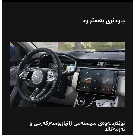
چاودێری بەستراوە
نوێکردنەوەی سیستەمی زانیاریوسەرگەرمی و
نەرمەکاڵا