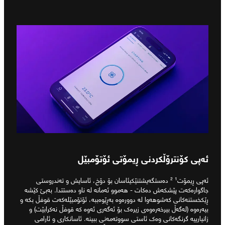
ئەپی کۆنترۆڵکردنی ڕیمۆتی ئۆتۆمبێل
ئەپی ڕیمۆت¹ ² دەستگەیشتنێکیئاسان بۆ دۆخ، ئاسایش و تەندروستی
جاگوارەکەت پێشکەش دەکات - هەموو ئەمانە لە ناو دەستتدا. بەبێ کێشە
ڕێکخستنەکانی کەشوهەوا لە دوورەوە بەڕێوەببە، ئۆتۆمبێلەکەت قوفڵ بکە و
بیەرەوە (لەگەڵ بیرخەرەوەی زیرەک بۆ ئەگەری ئەوە کە قوفڵ نەکرابێت) و
زانیارییە گرنگەکانی وەک ئاستی سووتەمەنی ببینە. ئاسانکاری و ئارامی