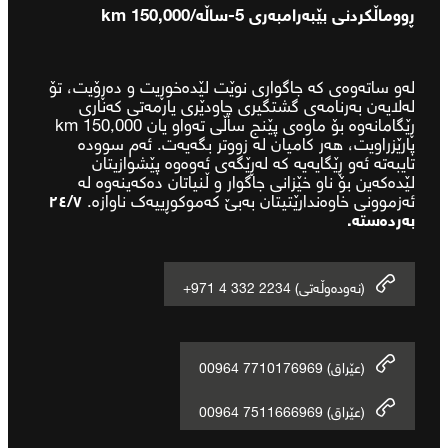
ڕووماڵکردنی بێبەرامبەری 5-ساڵە/150,000 km
لەو ساتەوەی کە جاگواری نوێت لێدەخوڕیت و دەڕۆیت، تۆ
لەلایەن بەرنامەی گشتگیری چاودێری یارمەتی کەناری
ڕێگامانەوە بۆ ماوەی پێنج ساڵی تەواو یان 150,000 km
پارێزراویت، هەر کامیان لە زووتر بگەیەت. ئەم سوودە
تایبەتە ئەو ڕێگایەیە کە لەڕێگەی ئەوەوە پێشوازیتان
لێدەکەین بۆ ناو خێزانی جاگوار و ڵنیاتان دەکەینەوە لە
ئەزموونی خاوەندارێتیتان بەبێ کەموکوڕییەک ناوازە.
٢٤/٧
بەردەستە.
+971 4 332 2234 (نەودەوڵەتی)
00964 7710176969 (عێراق)
00964 7511666969 (عێراق)