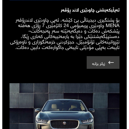
ئەپڵیکەیشنی چاودێری لاند ڕۆڤەر
بۆ پشتگیری دیجیتاڵی بێ کێشە، ئەپی چاودێری لاندڕۆڤەر
MENA چاودێری پریمیۆمی 24 کاتژمێری 7 ڕۆژی هەفتە
پێشکەش دەکات و دەیگەیەنێتە سەر پەنجەکانت–
دەستپێگەیشتنێکی خێرا بە یارمەتییەکانی کەناری ڕێگا،
تێڕوانینەکانی ئۆتۆمبێل، حجزکردنی خزمەتگوزاری و ناوەرۆکی
تایبەت بەپێی مۆدێلی تایبەتی جاگوارەکەت دابین دەکات.
زیاتر بزانە