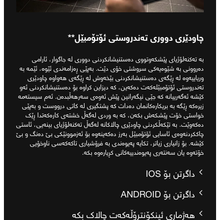
چاودێری دووری تەندروستی ئۆتۆمبێل**
بە تەکنەلۆژیای پێشکەوتووی دەستنیشانکردنی دووری لە جاگوار، ئارامی
دەروونی بە شێوەیەکی سروشتی خۆی دێت. بەپێی ڕەزامەندی ئێوە، ئێمە بە
وریاییەوە لە ڕێگەی دەستنیشانکردنی بێخەوش لە ڕێگەی هەواوە چاودێری
تەندروستی ئۆتۆمبێلەکەت دەکەین، کە دیزاین کراوە بۆ دەستنیشانکردنی ئەو
کێشە ئەگەرییانە کە جێی نیگەرانین پێش ئەوەی سەرهەڵبدەن. ئەم سیستەمە
زیرەکە ڕێگە بە بریکارەکانمان دەدات کە پشتگیری لە کاتی درووست و بەپێی
خواستی خۆت پێشکەش بکەن، کە بە وردی لەگەڵ خشتەی کارەکەتدا ڕێک
دەکەوێت. بە تێکەڵکردنی چاودێری چالاکانە لەگەڵ تەکنەلۆژیای بینەیی، ئاستی
چاککردنەوەی ئاسایی ئۆتۆمبێل بەرز دەکەینەوە بۆ ئەزموونێکی بێ دەنگ و بێ
کێشە. بۆ زانیاری زیاتر، تکایە پەیوەندی بە فرۆشیاری تاکەکەسی ناوخۆیی
خۆتەوە یان سەنتەری پەیوەندییەکانی کڕیارەوە بکە.
داگرتن بۆ IOS
داگرتن بۆ ANDROID
هەژماری ئینکۆنتڕۆڵەکەت چالاک بکە