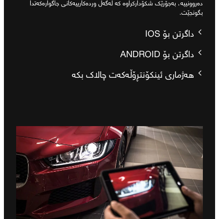
دەروونییە، بەجۆرێک شکۆدارکراوە کە لەگەڵ وردەکارییەکانی جاگوارەکەتدا
بگونجێت.
داگرتن بۆ IOS
داگرتن بۆ ANDROID
هەژماری ئینکۆنتڕۆڵەکەت چالاک بکە