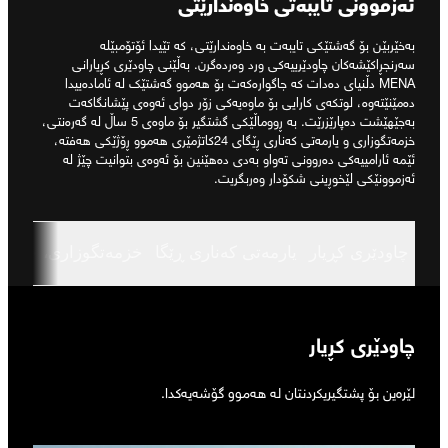
ئەزموونی تایبەتی خاوەندارێتی
بەخێربێن بۆ گەشتێکی تایبەت بە خاوەندارێتی، کە تێیدا ئۆتۆمبێلە
سەرنجڕاکێشەکان چاودێرییەکی ورد وەردەگرن. بەڵێنی چاودێری کڕیارانی
MENA دڵنیای دەدات کە جاگوارەکەت بۆ هەموو گەشتێک لە ئامادەییدا
دەمێنێتەوە، لوتکەی کارایی بۆ ماوەیەکی زۆر دوای ئەوەی پێشانگاکەت
بەجێهێشت دەپارێزرێت. بە ڕووماڵێکی گشتگیر بۆ ماوەی 5 ساڵ لە گەرەنتی،
خزمەتگوزاری و یارمەتی کەناری ڕێگای 24کاتژمێری هەموو ڕۆژێکی هەفتە،
ئێمە ئارامییەکی دەروونی تەواو بەدی دەهێنین بۆ ئەوەی بتوانیت چێژ لە
ئەزموونێکی لێخوڕینی شکۆدار وەربگریت.
چاودێری کڕیار
یارمەتی کەناری ڕێگا
خزمەتگوزاری، چاککرد
چاودێری کڕیار
لێرەین بۆ پشتگیریکردنتان لە هەموو گۆشەیەکدا.