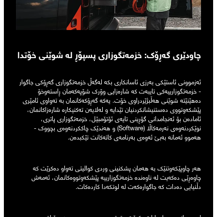
چاودێری گەڕۆک: خزمەتگوزاری پسپۆڕ لە شوێنی خۆتدا
ئەزموونی ئاستێکی بەرزی ئاسانکاری بکە لەگەڵ خزمەتگوزاری گەڕۆکی جاگوار
- خزمەتگوزارییەکی تایبەت کە شارەزایی وۆرک شۆپەکەمان ڕاستەوخۆ
دەهێنێتە شوێنی هەڵبژێردراوی خۆت. یەکە گەڕۆکەکانمان بە تەواوی ئامێری
پێشکەوتووی دەستنیشانکردنیان تێدایە و لەلایەن تەکنیکارە شارەزاکانمان،
ئامادەن بۆ ئەنجامدانی گۆڕینی تایەی ئۆتۆمبێل، خزمەتگوزاری پاتری،
نوێکردنەوەی نەرمەکاڵا (Software) و هەندێک چاککردنەوەی بچووک -
هەموو ئەمانە بەبێ ئەوەی بەرنامەی کاتەکانت تێکبدەن.
هەر چاوپێکەوتنێک بە هەمان پشکنینی وردی کوالیتی تەواو دەکرێت کە
چاوەڕێی دەکەیت لە ناوەندە خزمەتگوزارییە پێشکەوتووەکانمان، ئەمەش
دڵنیایی دەدات کە جاگوارەکەت لە لوتکەدا کاردەکات.
لە سەرانسەری ئیمارات، کوێت، قەتەر، سعودیە، بەحرەین، عێراق، میسر،