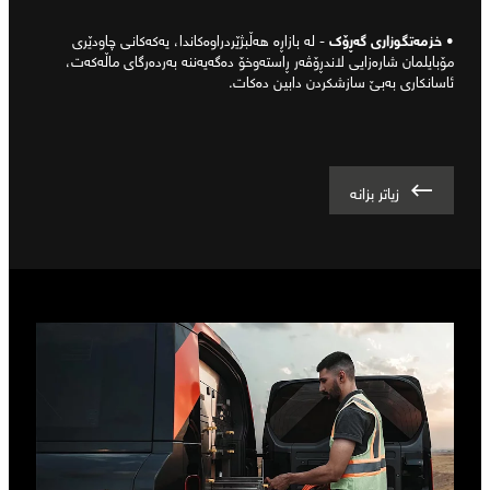
•
خزمەتگوزاری گەڕۆک
- لە بازاڕە هەڵبژێردراوەکاندا، یەکەکانی چاودێری
مۆبایلمان شارەزایی لاندڕۆڤەر ڕاستەوخۆ دەگەیەننە بەردەرگای ماڵەکەت،
ئاسانکاری بەبێ سازشکردن دابین دەکات.
زیاتر بزانە