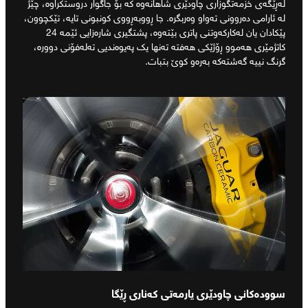
لەڕێگەی خزمەتگوزاری چاودێری شاهانەوە کە بۆ جاگوار دروستکراوە، چێژ
لە ئارامی دەروونی تەواو وەربگرە. جا ڕووبەڕووی کونبونی تایە، تێکچوون،
پێکادان یان لەکارکەوتنی پاتری بێتەوە، پشتگیری شارەزایی ئێمە 24
کاتژمێری هەموو ڕۆژێکی هەفتە تەنها یک پەیوەندیی تەلەفۆنی دوورە،
گرنگ نییە گەشتەکە بەرەو کوێ بتبات.
سوودەکانی چاودێری یارمەتی کەناری ڕێگا