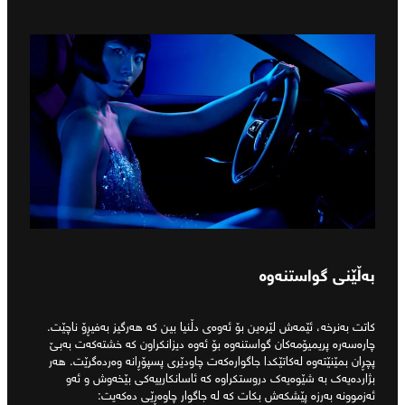
بەڵێنی گواستنەوە
کاتت بەنرخە، ئێمەش لێرەین بۆ ئەوەی دڵنیا بین کە هەرگیز بەفیڕۆ ناچێت.
چارەسەرە پریمیۆمەکان گواستنەوە بۆ ئەوە دیزانکراون کە خشتەکەت بەبێ
پچڕان بمێنێتەوە لەکاتێکدا جاگوارەکەت چاودێری پسپۆڕانە وەردەگرێت. هەر
بژاردەیەک بە شێوەیەک دروستکراوە کە ئاسانکارییەکی بێخەوش و ئەو
ئەزموونە بەرزە پێشکەش بکات کە لە جاگوار چاوەڕێی دەکەیت: