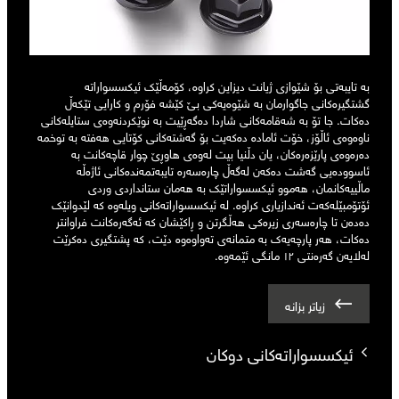
بە تایبەتی بۆ شێوازی ژیانت دیزاین کراوە، کۆمەڵێک ئیکسسواراتە
گشتگیرەکانی جاگوارمان بە شێوەیەکی بێ کێشە فۆرم و کارایی تێکەڵ
دەکات. جا تۆ بە شەقامەکانی شاردا دەگەڕێیت بە نوێکردنەوەی ستایلەکانی
ناوەوەی ئاڵۆز، خۆت ئامادە دەکەیت بۆ گەشتەکانی کۆتایی هەفتە بە توخمە
دەرەوەی پارێزەرەکان، یان دڵنیا بیت لەوەی هاوڕێ چوار قاچەکانت بە
ئاسوودەیی گەشت دەکەن لەگەڵ چارەسەرە تایبەتمەندەکانی ئاژەڵە
ماڵییەکانمان، هەموو ئیکسسواراتێک بە هەمان ستانداردی وردی
ئۆتۆمبێلەکەت ئەندازیاری کراوە. لە ئیکسسواراتەکانی ویلەوە کە لێدوانێک
دەدەن تا چارەسەری زیرەکی هەڵگرتن و ڕاکێشان کە ئەگەرەکانت فراوانتر
دەکات، هەر پارچەیەک بە متمانەی تەواوەوە دێت، کە پشتگیری دەکرێت
لەلایەن گەرەنتی ١٢ مانگی ئێمەوە.
زیاتر بزانە
ئیکسسواراتەکانی دوکان