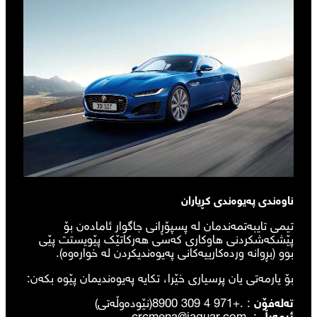
ناوەندی پەیوەندی کڕیاران
تیمی تایبەتمەندمان لە پسپۆڕانی جاگوار ئامادەن بۆ
پێشکەشکردنی هاوکاری کەسی هەرکاتێک پێویستت پێی
بوو (بڕوانە وردەکارییەکانی پەیوەندیکردن لە خوارەوە).
بۆ یارمەتی یان پرسیاری خێرا، تکایە پەیوەندیمان پێوە بکەن:
تەلەفۆن
: .
+971 4 309 8900
(نێودەوڵەتی)
ئیمەیڵ
: .
crcmena@jaguar.com