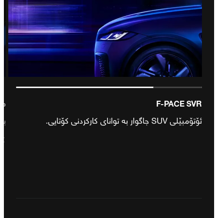
F-PACE SVR
مۆد
ئۆتۆمبێلی SUV جاگوار بە توانای کارکردنی کۆتایی.
بی