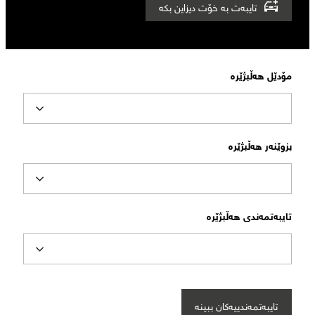
تایبەت بە خۆت دیزاین بکە
مۆدێل هەڵبژێرە
بزوێنەر هەڵبژێرە
تایبەتمەندی هەڵبژێرە
تایبەتمەندییەکان ببینە