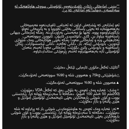
**بینینی ژمارەکانی ڕێکاری تاقیکردنەوەی ئۆتۆمبێلی سووک هاوئاهەنگ لە
سەرانسەری جیهاندا ئەو ژمارانەی کە پێ.
ئەو ژمارانەی کە پێشکەش کراون لە ئەنجامی تاقیکردنەوە فەرمییەکانی
بەرهەمهێنەرە کە بەپێی یاساکانی یەکێتی ئەوروپا و بە پاترییەکی تەواو
بارگاویکراوەوە بووە. تەنها بۆ مەبەستی بەراوردکردنە. ڕەنگە ژمارەکانی جیهانی
ڕاستەقینە جیاواز بن. گازی دانۆکسیدی کاربۆن، ئابووری سووتەمەنی،
بەکارهێنانی وزە و ژمارەکانی مەودا ڕەنگە بەپێی هۆکارەکانی وەک شێوازی
لێخوڕین، بارودۆخی ژینگە، بار، دانانی تەگەرە، دانانی ئیکسسوارات، ڕێگای
ڕاستەقینە و بارودۆخی پاتری بگۆڕێت. ژمارەکانی مەودا لەسەر بنەمای
ئۆتۆمبێلی تازە بەرهەمهێنراوە لەسەر ڕێڕەوێکی ستانداردکراوە.
‡
کاتێک لەگەڵ ماتۆڕی کارەبایی تێکەڵ دەکرێت.
△شۆفێرێکی 75kg و هەمووی شلە و 90% سووتەمەنی لەخۆدەگرێت.
▲هەمووی شلە و 90% سووتەمەنی لەخۆدەگرێت.
✧وشک: قەبارە وەک ئەوەی بە بلۆکی ڕەق کە لەگەڵ VDA دەپێورێت
(200ملم x 50ملم x 100ملم). دەنگەکە تا سەردێڕەکە پێوانە کرا. ڕێکخستنی
بووت و کۆی شوێنی بارهەڵگرتن بەپێی تایبەتمەندی ئۆتۆمبێل (مۆدێل و
هێزی پاڵنەر) و بازاڕ دەگۆڕێت.
✦تەڕ: قەبارە وەک ئەوەی بە ھاوشێوەکردنی شوێنی بار کە پڕکراوە لە شلە
دەپێورێت. دەنگەکە تا سەردێڕەکە پێوانە کرا. ڕێکخستنی بووت و کۆی شوێنی
بارهەڵگرتن بەپێی تایبەتمەندی ئۆتۆمبێل (مۆدێل و هێزی پاڵنەر) و بازاڕ
دەگۆڕێت.