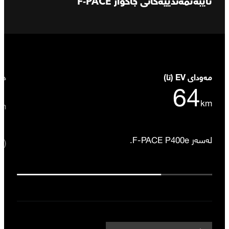
تایبەتمەندییەکانی جاگوار F-PACE
مەودای EV (تا)
دەر
64
km
km
لەسەر F-PACE P400e.
(لە) 