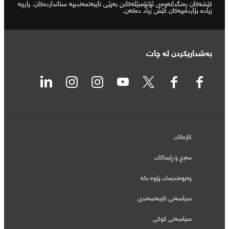
کێشەکان ڕەنگدانەوەی ئۆتۆمبێلەکانن بەپێی تایبەتمەندییە ستانداردەکان. پارچە
زیادە بژاردەییەکان کێش زیاد دەکەن.
بەشداریکردن لە چات
کارەکان
مەرج و ڕێساکان
پەیوەندیمان پێوە بکە
سیاسەتی تایبەتمەندی
سیاسەتی کوکی