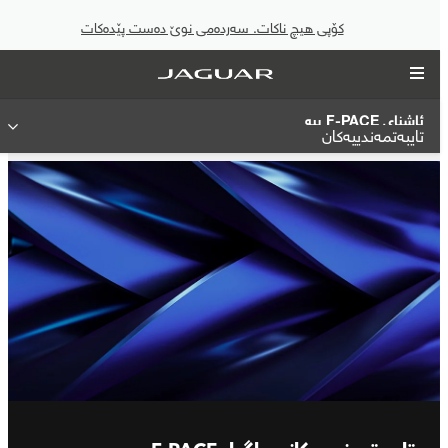
کۆپی هیچ ناکات. سەردەمی نوێ دەست پێدەکات
ئاشنای F-PACE ببە
تایبەتمەندییەکان