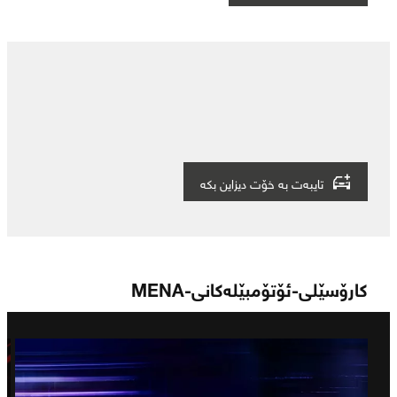
تایبەت بە خۆت دیزاین بکە
کارۆسێلی-ئۆتۆمبێلەکانی-MENA