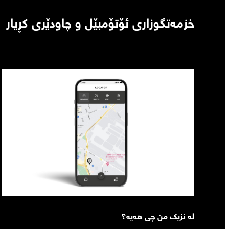
خزمەتگوزاری ئۆتۆمبێل و چاودێری کڕیار
لە نزیک من چی هەیە؟