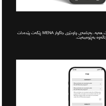
ئەگەر چەندین ئۆتۆمبێلی جاگوارت هەیە، بەرنامەی چاودێری جاگوار MENA ڕێگەت پێدەدات
اڵەوە بەڕێوەببەیت.