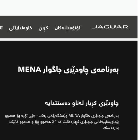
ئۆتۆمبێلەکان
کڕین
خاوەندارێتی
تا
بەرنامەی چاودێری جاگوار MENA
چاودێری کڕیار لەناو دەستتدایە
بەرنامەی چاودێری جاگوار MENA وێستگەیێکی یەک - جێی تۆیە بۆ هەموو
پێداویستییەکانی چاودێری کڕیارەکانت کە 24 هەموو ڕۆژ و هەموو کاتێک
بەردەستە.