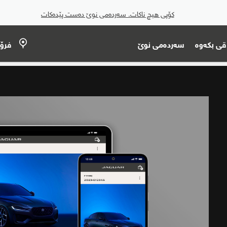
کۆپی هیچ ناکات. سەردەمی نوێ دەست پێدەکات
قی بکەوە
سەردەمی نوێ
فرۆ