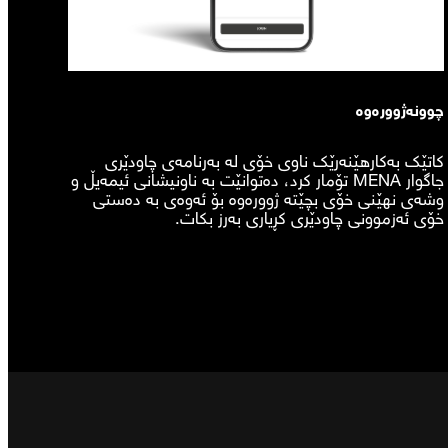
چوونەژوورەوە
کاتێک بەکارهێنەرێک ناوی خۆی لە بەرنامەی چاودێری
جاگوار MENA تۆمار کرد، دەتوانێت بە ناونیشانی ئیمەیڵ و
وشەی نهێنی خۆی بچێتە ژوورەوە بۆ ئەوەی بە دەستی
خۆی ئەزموونی چاودێری کڕیاری بەرز بکات.