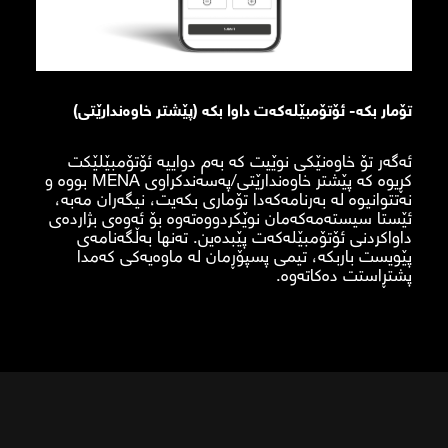
تۆمار بکە- ئۆتۆمبێلەکەت داوا بکە (پێشتر خاوەندارێتی)
ئەگەر تۆ خاوەنێکی نوێیت کە بەم دواییە ئۆتۆمبێلێکت
کڕیوە کە پێشتر خاوەندارێتی/پەسەندکراوی MENA بووە و
نەتتوانیوە لە بەرنامەکەدا تۆماری بکەیت، نیگەران مەبە،
ئێستا سیستەمەکەمان نوێکردووەتەوە بۆ ئەوەی بژاردەی
داواکردنی ئۆتۆمبێلەکەت پێبدەین. تەنها بەڵگەنامەی
پێویست باربکە، تیمی پسپۆڕمان لە ماوەیەکی کەمدا
پشتڕاستت دەکاتەوە.