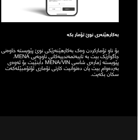
بەکارهێنەری نوێ تۆمار بکە
بۆ ناو تۆمارکردن وەک بەکارهێنەرێکی نوێ پێویستە خاوەنی
جاگوارێک بیت بە تایبەتمەندییەکانی ناوچەیی MENA.
پێویستە ژمارەی شاسی MENA/VIN دابنێیت بۆ ئەوەی
بەردەوام بیت یان دەتوانیت کارتی تۆماری ئۆتۆمبێلەکەت
سکان بکەیت.