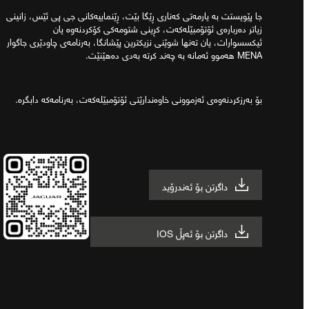
جا پێویستت بە یارمەتی کەناری ڕێگا بێت، ڕێنماییەکانی جی پی ئێس، زانینی
زیاتر دەربارەی ئۆتۆمبێلەکەت، کڕینی شتومەکی کۆکردنەوە یان
ئیکسسوارات، یان تەنها شوێنی نزیکترین پێشانگا، بەرنامەی چاودێری جاگوار
MENA هەموو ئەمانە بە چەند کرتە بەدی دەهێنێت.
بۆ بەرزکردنەوەی ئەزموونی خاوەندارێتی ئۆتۆمبێلەکەت، بەرنامەکە دابگرە.
داگرتن بۆ ئەندرۆید
داگرتن بۆ ئەپڵ IOS