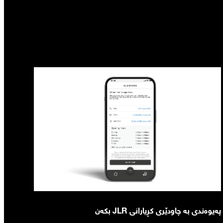
پەیوەندی بە چاودێری کڕیارانی JLR بکەن