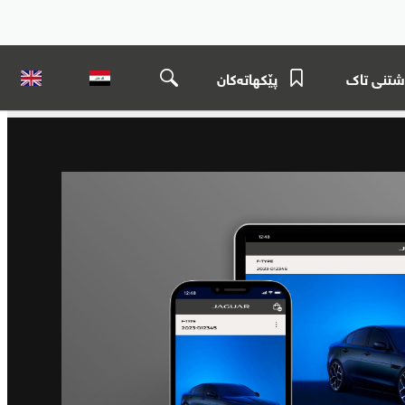
شتنی تاک
پێکهاتەکان