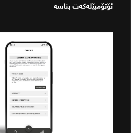
ئۆتۆمبێلەکەت بناسە