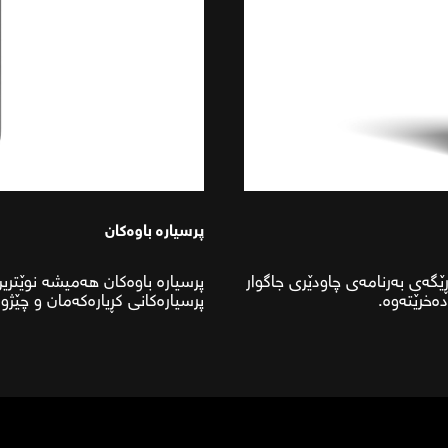
پرسیارە باوەکان
ێگەی بەرنامەی چاودێری جاگوار
پرسیارە باوەکان هەمیشە نوێترین
پرسیارەکانی کڕیارەکەمان و چێژو