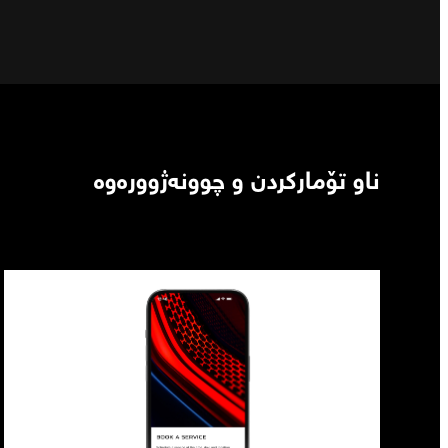
ناو تۆمارکردن و چوونەژوورەوە