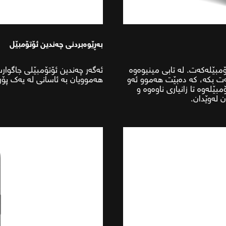
بەڕێوەبردنی چەندین ئۆتۆمبێل
ۆمبێلەکەت. لە تابی مینیوەوە
کەت بکە، کە دەبێت هەموو ئەو
هەموویان بە ئاسانی لە یەک پۆرت
بێلەوە تا زانیاری ناوەوە و
ن لەوێدان.