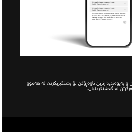
 و پەیوەندیدارترین ناوەڕۆکن بۆ پشتگیریکردن لە هەموو
ەرگرتن لە گەشتکردنیان.