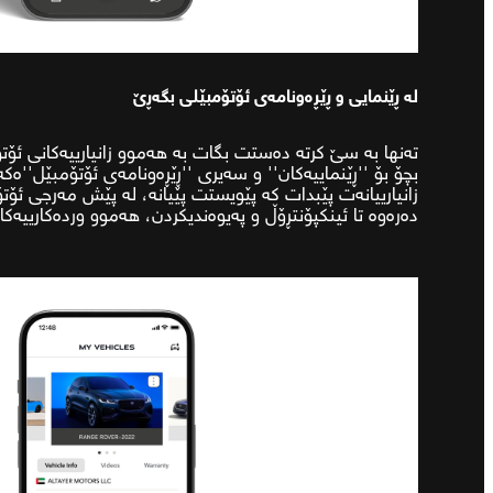
لە ڕێنمایی و ڕێڕەونامەی ئۆتۆمبێلی بگەڕێ
تەنها بە سێ کرتە دەستت بگات بە هەموو زانیارییەکانی ئۆت
بچۆ بۆ ''ڕێنماییەکان'' و سەیری ''ڕێڕەونامەی ئۆتۆمبێل''ە
زانیارییانەت پێبدات کە پێویستت پێیانە، لە پێش مەرجی ئۆتۆم
دەرەوە تا ئینکپۆنتڕۆڵ و پەیوەندیکردن، هەموو وردەکارییەکا