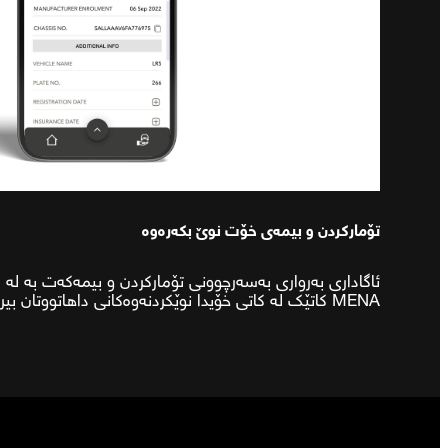
تۆمارکردن و بیمەی خۆت نوێ بکەرەوە
ئاگاداری بەرواری بەسەرچوونی تۆمارکردن و بیمەکەت بە لە ڕ
MENA کاتێک لە کاتی خۆیدا نوێکردنەوەکانی داهاتووتان بیردەخرێتەوە.