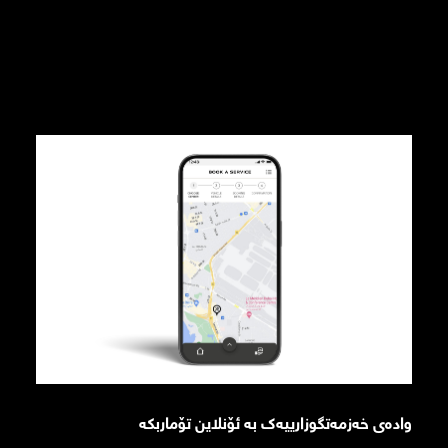
وادەی خەزمەتگوزارییەک بە ئۆنلاین تۆماربکە