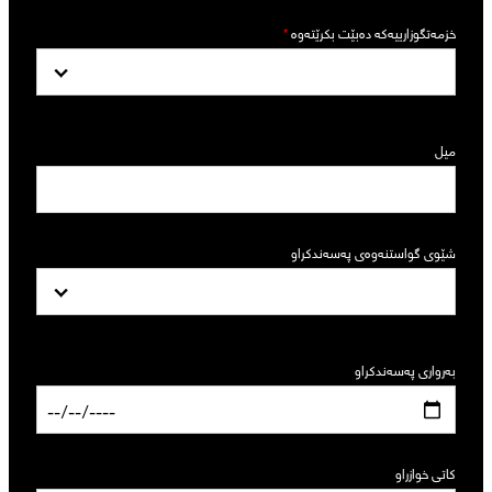
خزمەتگوزارییەکە دەبێت بکرێتەوە
*
میل
شێوی گواستنەوەی پەسەندکراو
بەرواری پەسەندکراو
کاتی خوازراو