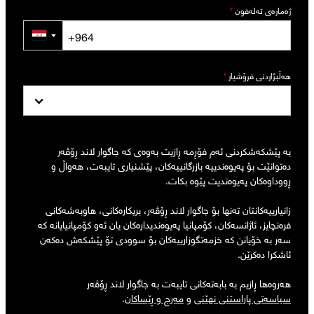
ژەمارەی تەلەفون
*
▼
هەڵبژاردنی فرۆشیار
*
بە پێشکەشکردنی ئەم فۆڕمە ڕازیت بەوەی کە جاگوار لاند ڕۆڤەر
دەتوانێت بۆ پەیوەندییە بازرگانییەکان، پێشنیاری تایبەت، هەواڵ و
ڕووداوەکان پەیوەندیت پێوە بکات.
زانیارییەکانتان تەنها بۆ جاگوار لاند ڕۆڤەر، بریکارەکانی، هاوبەشەکانی
فرەنچایز، ئاژانسەکان، کۆمپانیا پەیوەندیدارەکان یان ئەو کۆمپانیایانە کە
سەر بە خۆیانن کە خزمەتگوزارییەکان بۆ سوودی تۆ پێشکەش دەکەن
ئاشکرا دەکرێن.
هەروەها ڕازیم بە بابەتەکانی تایبەت بە جاگوار لاند ڕۆڤەر
سیاسەتی پاراستنی نهێنی
و
مەرج و ڕێساکان
.