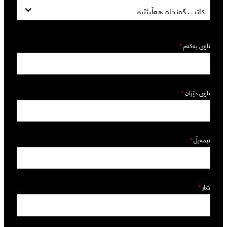
ناوی یەکەم
*
ناوی خێزان
*
ئیمەیڵ
*
شار
*