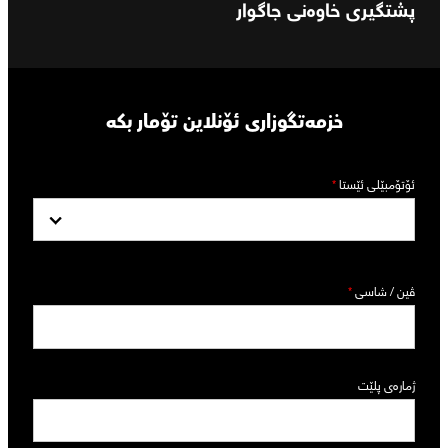
پشتگیری خاوەنی جاگوار
خزمەتگوزاری ئۆنلاین تۆمار بکە
ئۆتۆمبێلی ئێستا
*
ڤین / شاسی
*
ژمارەی پلێت