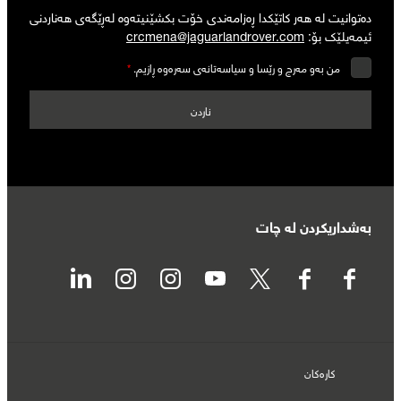
دەتوانیت لە هەر کاتێکدا ڕەزامەندی خۆت بکشێنیتەوە لەڕێگەی هەناردنی
ئیمەیلێک بۆ:
crcmena@jaguarlandrover.com
من بەو مەرج و رێسا و سیاسەتانەی سەرەوە ڕازیم.
*
بەشداریکردن لە چات
کارەکان