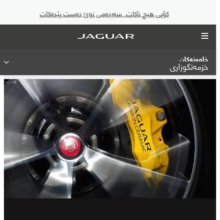
کۆپی هیچ ناکات. سەردەمی نوێ دەست پێدەکات
خاوەنەکان
خزمەتگوزاری