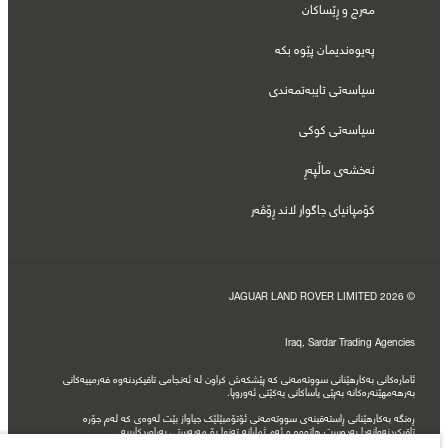
مەرج و ڕێساکان
پەیوەندیمان پێوە بکە
سیاسەتی تایبەتمەندی
سیاسەتی کوکی
نەخشەی ماڵپەڕ
کۆمپانیای جاگوار لاند ڕۆڤەر
© JAGUAR LAND ROVER LIMITED 2026
Iraq, Sardar Trading Agencies
ئامارەکانی بەکارهێنانی سووتەمەنی کە پێشکەش کراون لە ئەنجامی تاقیکردنەوە فەرمییەکانی
بەرهەمهێنەرەکانە بەپێی یاساکانی یەکێتی ئەوروپا.
ڕەنگە بەکارهێنانی ڕاستەقینەی سووتەمەنی ئۆتۆمبێلێک جیاواز بێت لەوەی کە لەم جۆرە
تاقیکردنەوانەدا بەدەست هاتووە و ئەم ژمارانە تەنها بۆ مەبەستی بەراوردکارییە.