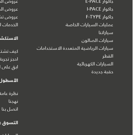
جاكوار E-PACE
عروض الس
جاكوار I‑PACE
عروض الم
جاكوار F-TYPE
عروض تشك
عمليات السيارات الخاصة
الخدمات ال
سياراتنا
الاستكش
سيارات الصالون
سيارات الرياضية المتعددة الاستخدامات
كيف تشتري
القطر
احجز تجربة
السيارات الكهربائية
ابق على ا
حقبة جديدة
الأسطول 
نظرة عامة
نهجنا
اتصل بنا
التسوق عب