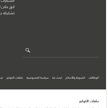
السيارات 
ابق على ا
تشكيلة جا
الوظائف
الشروط والأحكام
ابحث عنا
سياسة الخصوصية
ملفات الكوكيز
شرك
© جاكوار لاند روڨر المحدودة 2026
ملفات الكوكيز
العراق, شركة سردار للتجارة وسردار للوكالات التجارية والتجارة العامة