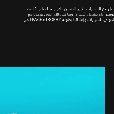
من السيارات الكهربائية من جاكوار. قطعنا وعدًا منذ
وفير أداء يشعل الأجواء. وها نحن الآن نفي بوعدنا مع
دخولنا بطولة الفورمولا E التي تنظمها شركة ABB والاتحاد الدولي للسيارات وإنشائنا بطولة I‑PACE eTROPHY من