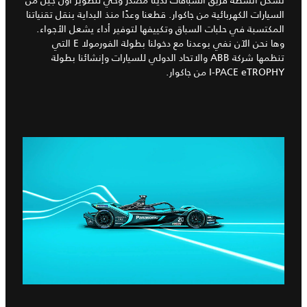
تشكّل أنشطة فريق السباقات لدينا مصدر وحي لتطوير أول جيل من
السيارات الكهربائية من جاكوار. قطعنا وعدًا منذ البداية بنقل تقنياتنا
المكتسبة في حلبات السباق وتكييفها لتوفير أداء يشعل الأجواء.
وها نحن الآن نفي بوعدنا مع دخولنا بطولة الفورمولا E التي
تنظمها شركة ABB والاتحاد الدولي للسيارات وإنشائنا بطولة
I‑PACE eTROPHY من جاكوار.