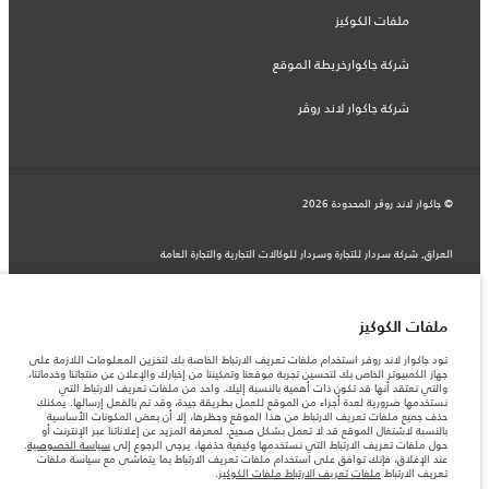
ملفات الكوكيز
شركة جاكوارخريطة الموقع
شركة جاكوار لاند روڤر
© جاكوار لاند روڨر المحدودة 2026
العراق, شركة سردار للتجارة وسردار للوكالات التجارية والتجارة العامة
المعلومات والمواصفات والأسعار والألوان المذكورة على هذا الموقع قد تختلف من بلد إلى
آخر، كما أنّها قد تتغير بدون إشعار مسبق. الرجاء التواصل مع وكيلنا المحلي للتأكد من توفّرها
والتحقق من الأسعار.
الأرقام المقدمة هي نتيجة لاختبارات المصنع الرسمية وفقاً لتشريعات الاتحاد الأوروبي. قد
ملفات الكوكيز
يتباين استهلك الوقود الفعلي للمركبة عن ذلك المتحقق في تلك الاختبارات كما أن هذه
الأرقام بغرض المقارنة فحسب.
تود جاكوار لاند روفر استخدام ملفات تعريف الارتباط الخاصة بك لتخزين المعلومات اللازمة على
جهاز الكمبيوتر الخاص بك لتحسين تجربة موقعنا وتمكيننا من إخبارك والإعلان عن منتجاتنا وخدماتنا،
ملاحظة مهمة حول الصور والمواصفات. إن النقص العالمي في أشباه الموصلات يؤثر حاليًا
والتي نعتقد أنها قد تكون ذات أهمية بالنسبة إليك. واحد من ملفات تعريف الارتباط التي
في مواصفات تصميم السيارات وتوفر الخيارات وتوقيتات التصاميم. هذا ظرف ديناميكي
نستخدمها ضرورية لعدة أجزاء من الموقع للعمل بطريقة جيدة، وقد تم بالفعل إرسالها. يمكنك
للغاية، ونتيجة لذلك، قد لا تمثّل الصور المستخدَمة ضمن موقع الويب حاليًا المواصفات الحالية
حذف جميع ملفات تعريف الارتباط من هذا الموقع وحظرها، إلا أن بعض المكونات الأساسية
بالكامل بالنسبة إلى الميزات والخيارات والحلية ومجموعات الألوان. يرجى استشارة وكيلك الذي
بالنسبة لاشتغال الموقع قد لا تعمل بشكل صحيح. لمعرفة المزيد عن إعلاناتنا عبر الإنترنت أو
سيتمكّن من تأكيد أي تقييدات حالية معك للسماح لك باتخاذ قرار مدروس
حول ملفات تعريف الارتباط التي نستخدمها وكيفية حذفها، يرجى الرجوع إلى
سياسة الخصوصية
.
عند الإغلاق، فإنك توافق على استخدام ملفات تعريف الارتباط بما يتماشى مع سياسة ملفات
تعريف الارتباط
ملفات تعريف الارتباط ملفات الكوكيز
.