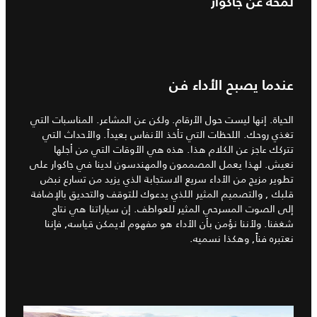
لمحة عن جاكوار
عندما يصبح الأداء فن
الحياة. إنها ليست حول الأرقام. ولكن عن المشاعر. المناسبات التي
تغذي روحك. اللحظات التي تأخذ الأنفاس بعيداً. والأحداث التي
تتركك عاجز عن الكلام هذا. هذه هي الأوقات التي من أجلها
نعيش. لهذا يعمل المصممون والمهندسون لدينا في جاكوار على
تطوير مزيج من الأداء سريع الاستجابة الذي يزيد من تسارع نبض
قلبك , والتصميم المثير اللذي يدعوك للتوقف والتحديق بالإضافة
إلى الصوت المسرحي المثير للعواطف. إن سياراتنا هي نتاج
شغفنا. ولأننا نؤمن بأن الأداء هو مفهوم لايمكن قياسه, فإننا
نعتبره فناً, وهكذا نسميه.