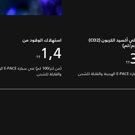
انبعاثات ثنائي أكسيد الكربون (CO2)
استهلاك الوقود من
1,4
جم/كم)
††
(من لتر/100 ك
بلة للشحن.
والقابلة للشحن.