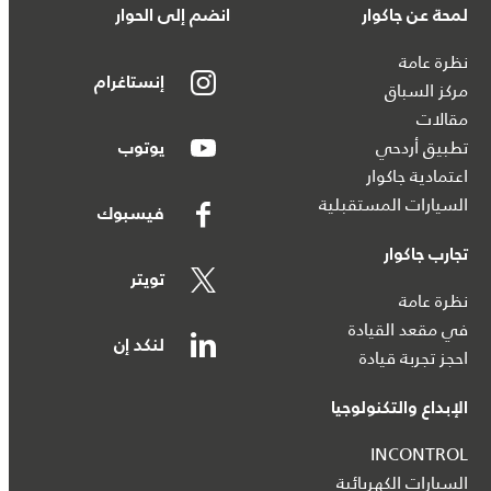
لمحة عن جاكوار
انضم إلى الحوار
نظرة عامة
إنستاغرام
مركز السباق
مقالات
تطبيق أردحي
يوتوب
اعتمادية جاكوار
السيارات المستقبلية
فيسبوك
تجارب جاكوار
تويتر
نظرة عامة
في مقعد القيادة
لنكد إن
احجز تجربة قيادة
الإبداع والتكنولوجيا
INCONTROL
السيارات الكهربائية