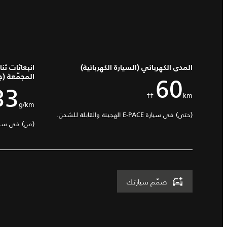
المدى الكهربائي (السيارة الكهربائية)
60
المجمّعة (
33
km ††
g/km††
(حتى) في سيارة E-PACE الهجينة والقابلة للشحن.
(من) في سيارة E-PACE الهجينة والقا
صمِّم سيارتك