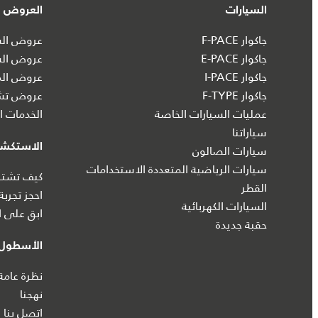
السيارات
العروض و
جاكوار F-PACE
عروض السي
جاكوار E-PACE
عروض الس
جاكوار I‑PACE
عروض الم
جاكوار F-TYPE
عروض تشك
عمليات السيارات الخاصة
الخدمات ال
سياراتنا
الاستكش
سيارات الصالون
سيارات الرياضية المتعددة الاستخدامات
كيف تشتري
القطر
احجز تجربة
السيارات الكهربائية
ابق على ا
حقبة جديدة
الأسطول 
نظرة عامة
نهجنا
اتصل بنا