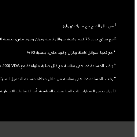
‡
في حال الدمج مع محرك كهربائ.
△
مع سائق بوزن 75 كجم وكمية سوائل كاملة وخزان وقود مليء بنسبة 90%
▲
مع كمية سوائل كاملة وخزان وقود مليء بنسبة 90%
✧
جاف: المساحة كما هي مقاسة مع كتل صلبة متوافقة مع VDA (‏200 مم x ‏50 مم x ‏100 مم).
✦
رطب: المساحة كما هي مقاسة من خلال محاكاة مساحة التحميل المليئة 
الأوزان تخص السيارات ذات المواصفات القياسية. أما الإضافات الاختيارية ت