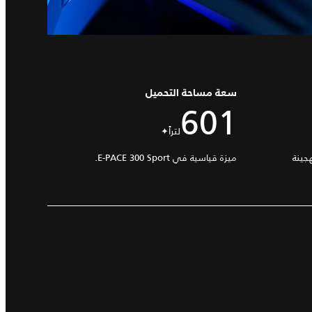
سعة مساحة التحميل
601
لتراً✦
م) في سيارة E-PACE الهجينة
ميزة قياسية في E-PACE 300 Sport.