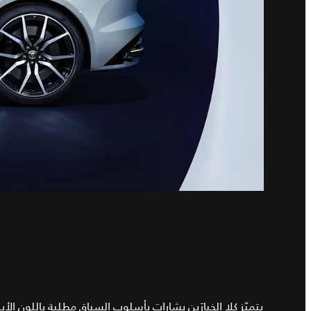
يتميّز كلا الخيارَين بشارات بأسلوب السباق مطلية باللون ال