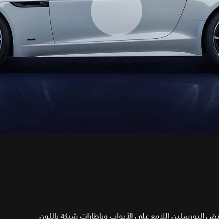
أبيض البورسلين اللامع على الأبواب وبإطارات شبكة باللون