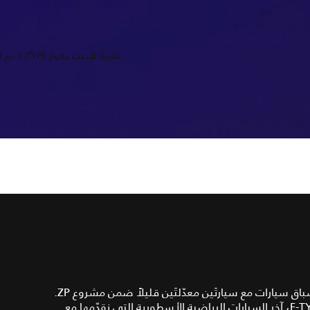
تكريمًا لأحدث جاكوار F-TYPE مع 150 إصدارًا، مستوحاة من سلسلة عريقة من سيارات السباق.
في العام 1961، حصلت جاكوار E-type على أول انتصارات سباق سيارات مع سيارتَين معدّلتَين قليلاً ضمن مشروع ZP.
اليوم، تشكّل هذه الانتصارات مصدر وحي لـ F-TYPE ZP Edition، آخر السيارات الرياضية الأسطورية التي نقدّمها مع