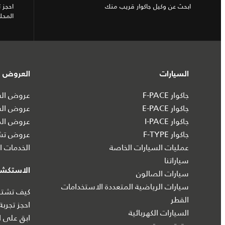
ابحث عن وكيل جاكوار قريب منك
احجز 
المحل
السيارات
العروض و
جاكوار F-PACE
عروض السي
جاكوار E-PACE
عروض الس
جاكوار I‑PACE
عروض الم
جاكوار F-TYPE
عروض تشك
عمليات السيارات الخاصة
الخدمات ال
سياراتنا
الاستكش
سيارات الصالون
سيارات الرياضية المتعددة الاستخدامات
كيف تشتري
القطر
احجز تجربة
السيارات الكهربائية
ابق على ا