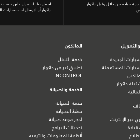
تجربة قيادة من خلال وكيل جاكوار
اتصل بنا للحصول على مساعدة
ي
جاكوار أو لإرسال استفساراتك ال
التمويل
المالكون
ارات الجديدة
خدمة التنقل
يارات المستعملة
تطبيق كير من جاكوار
الكين
INCONTROL
يلة جاكوار
الخدمة والصيانة
مالية
خدمة الصيانة
اف
خطط الصيانة
 عبر الإنترنت
احجز موعد صيانة
 قيادة
تحديثات البرامج
طلاع
أنظمة المعلومات والترفيه