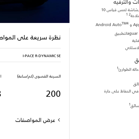
ت والترفيه
Pivi Pro مزود بشاشة لمس قياس 10
2 1
لاحة
TM4
Ap
و Android Auto
Jaguar
تطبيق
نظرة سريعة على الموا
ية
لاسلكي
I-PACE R-DYNAMIC SE
ق
1
الة الطوارئ
السرعة القصوى (كم/ساعة)
ائق
8
200
في الحفاظ على حارة
1
سائق
عرض المواصفات