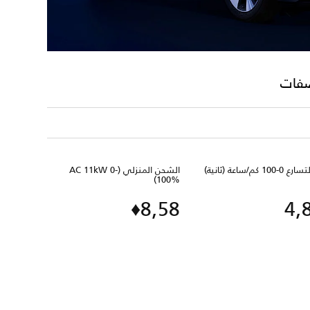
صفات
الشحن المنزلي (AC 11kW 0-
100%)
8,58♦
4,