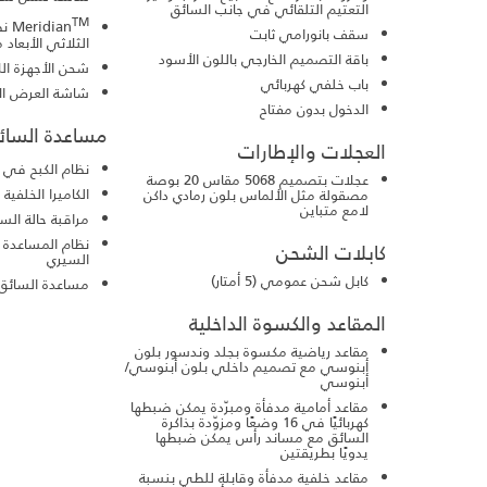
التعتيم التلقائي في جانب السائق
TM
Meridian
نظ
سقف بانورامي ثابت
الثلاثي الأبعاد 
باقة التصميم الخارجي باللون الأسود
شحن الأجهزة ال
باب خلفي كهربائي
شاشة العرض الأ
الدخول بدون مفتاح
مساعدة السائ
العجلات والإطارات
نظام الكبح في ح
عجلات بتصميم 5068 مقاس 20 بوصة
الكاميرا الخلفية
مصقولة مثل الألماس بلون رمادي داكن
لامع متباين
مراقبة حالة الس
نظام المساعدة 
كابلات الشحن
السيري
كابل شحن عمومي (5 أمتار)
مساعدة السائق
المقاعد والكسوة الداخلية
مقاعد رياضية مكسوة بجلد وندسور بلون
أبنوسي مع تصميم داخلي بلون أبنوسي/
أبنوسي
مقاعد أمامية مدفأة ومبرّدة يمكن ضبطها
كهربائيًا في 16 وضعًا ومزوّدة بذاكرة
السائق مع مساند رأس يمكن ضبطها
يدويًا بطريقتين
مقاعد خلفية مدفأة وقابلة للطي بنسبة