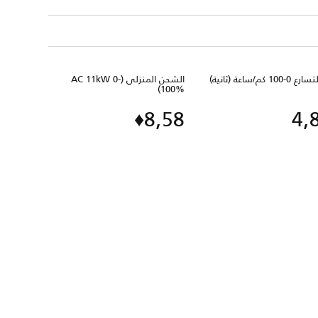
الشحن المنزلي (AC 11kW 0-
100%)
8,58♦
4,