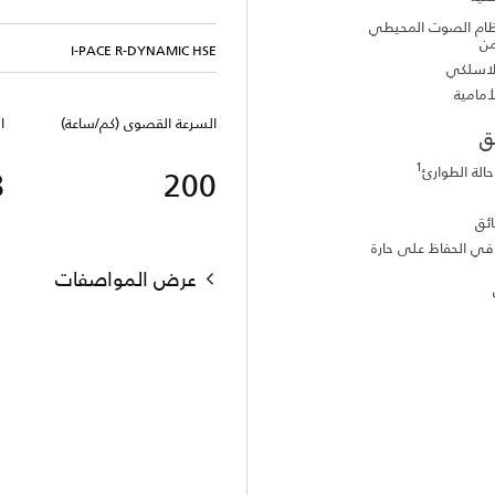
ام الصوت المحيطي
من
I-PACE R-DYNAMIC HSE
لاسلكي
مامية
السرعة القصوى (كم/ساعة)
ق
1
الة الطوارئ
8
200
ائق
في الحفاظ على حارة
عرض المواصفات