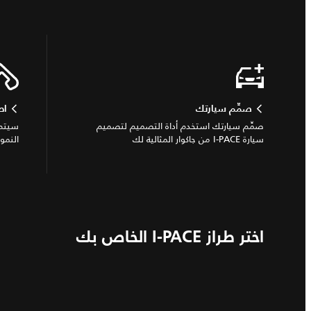
صمِّم سيارتك
اط
صمِّم سيارتك استخدم أداة التصميم لتصميم
سيتم 
سيارة I‑PACE من جاكوار المثالية لك
النمو
اختر طراز I-PACE الخاص بك