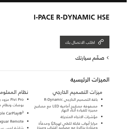
I-PACE R-DYNAMIC HSE
اطلب الاتصال بك
صمِّم سيارتك
الميزات الرئيسية
ميزات التصميم الخارجي
نظام المعلوما
باقة التصميم الخارجي R-Dynamic
بوصات ونظام ملاح
مصفوفة مصابيح أمامية LED مع مصابيح
مميزة للقيادة أثناء النهار
3
ple CarPlay®
مؤشرات الاتجاه المتحركة
Jaguar Remote تطبي
مرايا أبواب قابلة للطي كهربائيًا ومدفأة
ومزوّدة بذاكرة مع مصابيح اقتراب وميزة
شاشة لمس سفل