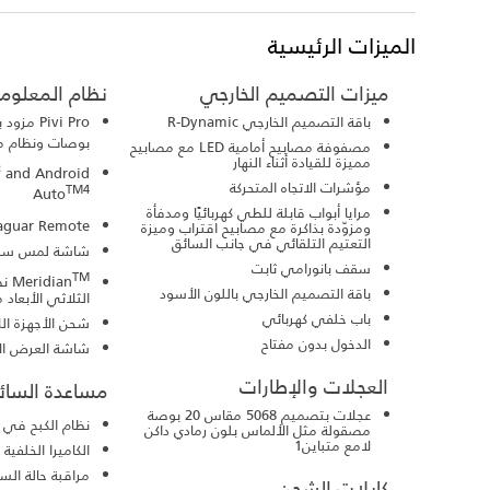
الميزات الرئيسية
ميزات التصميم الخارجي
نظام المعلوما
باقة التصميم الخارجي R-Dynamic
بوصات ونظام م
مصفوفة مصابيح أمامية LED مع مصابيح
مميزة للقيادة أثناء النهار
3
and Android
مؤشرات الاتجاه المتحركة
TM4
Auto
مرايا أبواب قابلة للطي كهربائيًا ومدفأة
Jaguar Remote تطبي
ومزوّدة بذاكرة مع مصابيح اقتراب وميزة
التعتيم التلقائي في جانب السائق
شاشة لمس سفل
سقف بانورامي ثابت
TM
Meridian
نظ
باقة التصميم الخارجي باللون الأسود
الثلاثي الأبعاد 
باب خلفي كهربائي
شحن الأجهزة ال
الدخول بدون مفتاح
شاشة العرض الأ
العجلات والإطارات
مساعدة السائ
عجلات بتصميم 5068 مقاس 20 بوصة
نظام الكبح في ح
مصقولة مثل الألماس بلون رمادي داكن
لامع متباين1
الكاميرا الخلفية
مراقبة حالة الس
كابلات الشحن