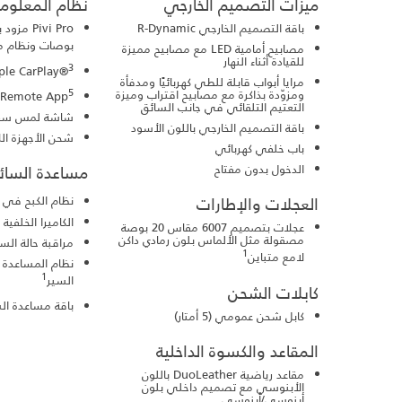
ميزات التصميم الخارجي
نظام المعلوما
باقة التصميم الخارجي R-Dynamic
بوصات ونظام م
مصابيح أمامية LED مع مصابيح مميزة
للقيادة أثناء النهار
3
ple CarPlay®
مرايا أبواب قابلة للطي كهربائيًا ومدفأة
5
ومزوّدة بذاكرة مع مصابيح اقتراب وميزة
 Remote App
التعتيم التلقائي في جانب السائق
شاشة لمس سفل
باقة التصميم الخارجي باللون الأسود
شحن الأجهزة ال
باب خلفي كهربائي
الدخول بدون مفتاح
مساعدة السائ
نظام الكبح في ح
العجلات والإطارات
الكاميرا الخلفية
عجلات بتصميم 6007 مقاس 20 بوصة
مصقولة مثل الألماس بلون رمادي داكن
مراقبة حالة الس
1
لامع متباين
نظام المساعدة 
1
السير
كابلات الشحن
باقة مساعدة ال
كابل شحن عمومي (5 أمتار)
المقاعد والكسوة الداخلية
مقاعد رياضية DuoLeather باللون
الأبنوسي مع تصميم داخلي بلون
أبنوسي/أبنوسي