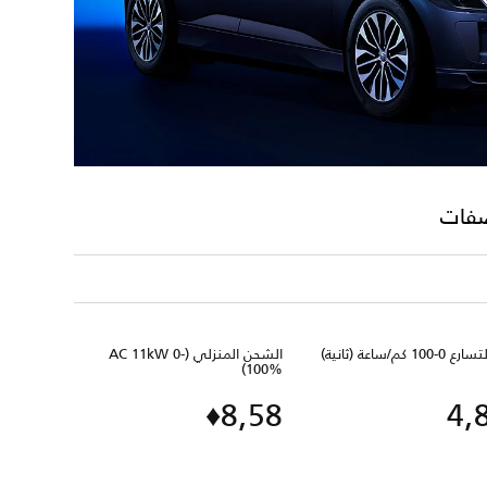
صفات
الشحن المنزلي (AC 11kW 0-
100%)
8,58♦
4,