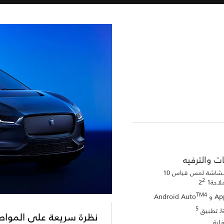
ت والترفيه
Pivi Pro مزود بشاشة لمس قياس 10
2
ة1 2
TM4
Ap
و Android Auto
5
ق
نظرة سريعة على الموا
ية