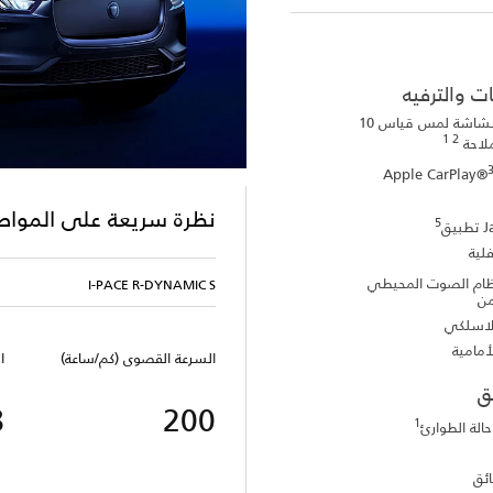
ت والترفيه
Pivi Pro مزود بشاشة لمس قياس 10
2 1
لاحة
Apple CarPlay®
نظرة سريعة على الموا
5
ق
ية
ام الصوت المحيطي
I-PACE R-DYNAMIC S
من
لاسلكي
مامية
السرعة القصوى (كم/ساعة)
ق
8
200
1
الة الطوارئ
ائق