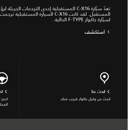
تعدّ سيّارة C-X16 المستقبلية إحدى الترجمات الجريئ
المستقبل. لقد كانت C-X16 السيارة المست
لسيّارة جاكوار F‑TYPE الحالية.
استكشف
ابحث عنا
اح
ابحث عن وكيل جاكوار قريب منك
احجز 
المحل