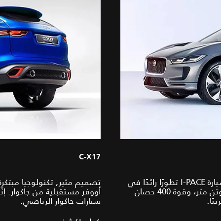
C‑X17
إنها سيارة جاكوار بالكامل ويعتبر هذا التصميم الأولي لسيارة I‑PACE تطورًا رائدًا في
مجال السيارات الكهربائية، ويوفر عزمًا فوريًا يبلغ 700 نيوتن متر، وقوة 400 حصان
أووفر مستقبلية من جاكوار. إن
سيارات جاكوار الرياضي.