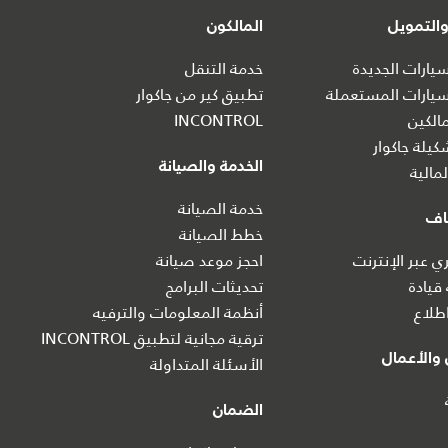
التمويل
المالكون
ارات الجديدة
خدمة التنقل
يارات المستعملة
تطبيق كير من جاكوار
الكين
INCONTROL
يلة جاكوار
الخدمة والصيانة
مالية
خدمة الصيانة
اف
خطط الصيانة
 عبر الإنترنت
احجز موعد صيانة
 قيادة
تحديثات البرامج
طلاع
أنظمة المعلومات والترفيه
ترقية مجانية لتطبيق INCONTROL
والأعمال
الأسئلة المتداولة
الضمان