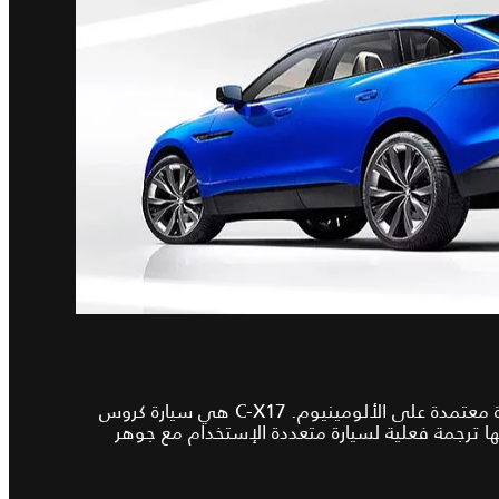
تصميم مثير, تكنولوجيا مبتكرة معتمدة على الألومينيوم. C-X17 هي سيارة كروس
ّها ترجمة فعلية لسيارة متعددة الإستخدام مع جوهر