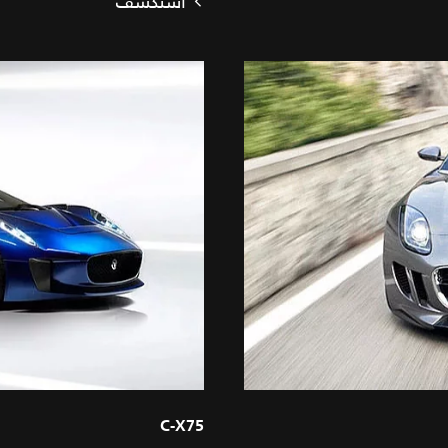
استكشف
C‑X75