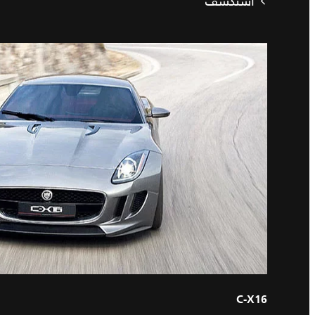
استكشف
C‑X16