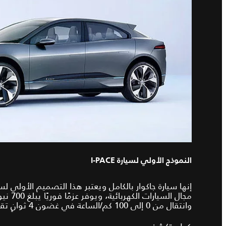
النموذج الأولي لسيارة I‑PACE
وانتقال من 0 إلى 100 كم/الساعة في غضون 4 ثوانٍ تقريبًا.