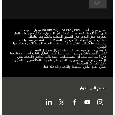
إظهار
1
تظل ميزات أنظمة Pivi وPivi Pro وInControl وخياراتها وخدمات
الجهات الخارجية وتوفرها معتمدة على السوق - تحقَّق مع وكيل جاكوار
لمعرفة مدى التوفر في السوق المحلية والشروط الكاملة.
تتطلب بعض الميزات استخدام بطاقة SIM ملائمة مع عقد بيانات
مناسب، ما يتطلب اشتراكاً آخر بعد مرور المدة الأولية التي يخبرك بها
الوكيل.
لا يمكن ضمان توفر اتصال شبكة الجوّال في كل المواقع.
تخضع المعلومات والصور المعروضة فيما يتعلق بتقنية InControl، بما
في ذلك الشاشات أو التسلسلات، لتحديثات البرامج والتحكم في
الإصدار وغيرها من التغييرات التي تطرأ على النظام/التغييرات المرئية
وفق الخيارات المحددة.
يمكن العثور على الشروط والأحكام الكاملة هنا.
انضم إلى الحوار