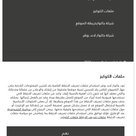
ملفات الكوكيز
شركة جاكوارخريطة الموقع
شركة جاكوار لاند روڤر
© جاكوار لاند روڨر المحدودة 2026
العراق, شركة سردار للتجارة وسردار للوكالات التجارية والتجارة العامة
ملفات الكوكيز
المعلومات والمواصفات والأسعار والألوان المذكورة على هذا الموقع قد تختلف من بلد إلى
تود جاكوار لاند روفر استخدام ملفات تعريف الارتباط الخاصة بك لتخزين المعلومات اللازمة على
آخر، كما أنّها قد تتغير بدون إشعار مسبق. الرجاء التواصل مع وكيلنا المحلي للتأكد من توفّرها
جهاز الكمبيوتر الخاص بك لتحسين تجربة موقعنا وتمكيننا من إخبارك والإعلان عن منتجاتنا وخدماتنا،
والتحقق من الأسعار.
والتي نعتقد أنها قد تكون ذات أهمية بالنسبة إليك. واحد من ملفات تعريف الارتباط التي
الأرقام المقدمة هي نتيجة لاختبارات المصنع الرسمية وفقاً لتشريعات الاتحاد الأوروبي. قد
نستخدمها ضرورية لعدة أجزاء من الموقع للعمل بطريقة جيدة، وقد تم بالفعل إرسالها. يمكنك
يتباين استهلك الوقود الفعلي للمركبة عن ذلك المتحقق في تلك الاختبارات كما أن هذه
حذف جميع ملفات تعريف الارتباط من هذا الموقع وحظرها، إلا أن بعض المكونات الأساسية
الأرقام بغرض المقارنة فحسب.
بالنسبة لاشتغال الموقع قد لا تعمل بشكل صحيح. لمعرفة المزيد عن إعلاناتنا عبر الإنترنت أو
حول ملفات تعريف الارتباط التي نستخدمها وكيفية حذفها، يرجى الرجوع إلى
سياسة الخصوصية
.
ملاحظة مهمة حول الصور والمواصفات. إن النقص العالمي في أشباه الموصلات يؤثر حاليًا
عند الإغلاق، فإنك توافق على استخدام ملفات تعريف الارتباط بما يتماشى مع سياسة ملفات
في مواصفات تصميم السيارات وتوفر الخيارات وتوقيتات التصاميم. هذا ظرف ديناميكي
تعريف الارتباط
ملفات تعريف الارتباط ملفات الكوكيز
.
للغاية، ونتيجة لذلك، قد لا تمثّل الصور المستخدَمة ضمن موقع الويب حاليًا المواصفات الحالية
بالكامل بالنسبة إلى الميزات والخيارات والحلية ومجموعات الألوان. يرجى استشارة وكيلك الذي
سيتمكّن من تأكيد أي تقييدات حالية معك للسماح لك باتخاذ قرار مدروس
نعم