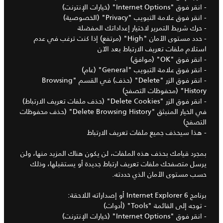
- انقر فوق "Internet Options" (خيارات الإنترنت)
- انقر فوق علامة التبويب "Privacy" (الخصوصية)
- حرك شريط التمرير لاختيار إعداداتك المفضلة
- حدد مستوى الأمان "High" (مرتفع) إذا كنت ترغب في عدم
استلام ملفات تعريف الارتباط بعد الآن
- انقر فوق "OK" (موافق)
- انقر فوق علامة التبويب "General" (عام)
- انقر فوق الزر "Delete" (حذف) في القسم "Browsing
History" (محفوظات التصفح)
- انقر فوق الزر "Delete Cookies" (حذف ملفات تعريف الارتباط)
في الخيار المنبثق "Delete Browsing History" (حذف محفوظات
التصفح)
- هذا سيحذف جميع ملفات تعريف الارتباط
بمجرد قيامك بحذف هذه الملفات، لن يكون هناك المزيد منها، ولن
يرسل متصفحك ملفات تعريف ارتباط جديدة أو يستقبلها، وذلك
حسب مستوى الأمان الذي حددته.
برنامج Internet Explorer 6 أو إصداراته اللاحقة:
- توجه إلى القائمة "Tools" (أدوات)
- انقر فوق "Internet Options" (خيارات الإنترنت)