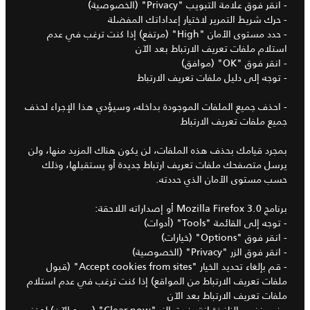
- انقر فوق علامة التبويب "Privacy" (الخصوصية)
- حرك شريط التمرير لاختيار إعداداتك المفضلة
- حدد مستوى الأمان "High" (مرتفع) إذا كنت ترغب في عدم
استلام ملفات تعريف الارتباط بعد الآن
- انقر فوق "OK" (موافق)
- توجه إلى دليل ملفات تعريف الارتباط
- احذف جميع الملفات الموجودة بداخله، وسيؤدي هذا الإجراء لحذف
جميع ملفات تعريف الارتباط
بمجرد قيامك بحذف هذه الملفات، لن يكون هناك المزيد منها، ولن
يرسل متصفحك ملفات تعريف ارتباط جديدة أو يستقبلها، وذلك
حسب مستوى الأمان الذي حددته.
برنامج Mozilla Firefox 3.0 أو إصداراته اللاحقة:
- توجه إلى القائمة "Tools" (أدوات)
- انقر فوق "Options" (خيارات)
- انقر فوق الزر "Privacy" (الخصوصية)
- قم بإلغاء تحديد الخيار "Accept cookies from sites" (قبول
ملفات تعريف الارتباط من المواقع) إذا كنت ترغب في عدم استلام
ملفات تعريف الارتباط بعد الآن
- في نفس النافذة انقر فوق الزر "Clear now" (مسح الآن) لحذف