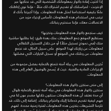
إذا اخترت إفادة جاكوار بمعلوماتك الشخصية التي قد نحتاجها عبر
الإنترنت - لمراسلتك أو تقديم اشتراك لك مثلاً - فإننا نوي إحاطتك
علمًا بكيفية استخدامنا لمثل هذه المعلومات. وإذا أخبرتنا بأنك لا
ترغب في استخدام هذه المعلومات كأساس لإجراء مزيد من
الاتصالات معك، فإننا سنحترم رغباتك.
كيف ستجمع جاكوار هذه المعلومات وتخزنها؟
يستطيع الموقع جمع المعلومات عنك بعدة طرق؛ إما بطلبها مباشرة
منك (في نموذج تسجيل مثلاً) أو من خلال التسجيل التلقائي
لمعلومات عن زيارتك لهذا الموقع. على سبيل المثال، قد نجمع
معلومات عن رحلتك في الموقع أو نسجل الخيارات التي فضلتها.
تُخزين المعلومات في بيئة آمنة تتمتع بالحماية بفضل مجموعة من
الإجراءات المادية والفنية. حيث لا يُسمح بالوصول العام إلى هذه
المعلومات.
إلى متى ستخزن جاكوار هذه المعلومات؟
ستخزن جاكوار هذه المعلومات في بيئة آمنة تتمتع بالحماية طوال
أي مدة نعتقد أن هذه المعلومات ستكون خلالها مصدر عون لنا في
فهم كيفية تقديم خدماتنا إليك واحترام رغباتك. إضافة إلى ذلك، قد
تلزمنا التشريعات بتخزين هذه المعلومات لفترة زمنية محددة. لفهم
كيفية تعديل المعلومات المخزنة عنك أو تحديثها، يُرجى الرجوع إلى