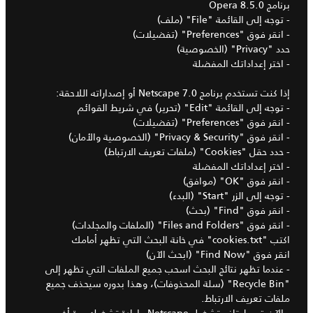
برنامج Opera 8.5.0
- توجه إلى القائمة "File" (ملف)
- انقر فوق "Preferences" (تفضيلات)
حدد "Privacy" (الخصوصية)
- اختر إعداداتك المفضلة
إذا كنت تستخدم برنامج Netscape 7.0 أو إصداراته اللاحقة:
- توجه إلى القائمة "Edit" (تحرير) في شريط القوائم
- انقر فوق "Preferences" (تفضيلات)
- انقر فوق "Privacy & Security" (الخصوصية والأمان)
- حدد حقل "Cookies" (ملفات تعريف الارتباط)
- اختر إعداداتك المفضلة
- انقر فوق "OK" (موافق)
- توجه إلى الزر "Start" (البدء)
- انقر فوق "Find" (بحث)
- انقر فوق "Files and Folders" (الملفات والمجلدات)
اكتب "cookies.txt" في خانة البحث التي تظهر أمامك
انقر فوق "Find Now" (ابحث الآن)
- عندما تظهر نتائج البحث اسحب جميع الملفات التي تظهر إلى
"Recycle Bin" (سلة المحذوفات)، وهذا بدوره سيحذف جميع
ملفات تعريف الارتباط.
- الآن قم بإيقاف تشغيل Netscape وإعادة تشغيله مرة أخرى