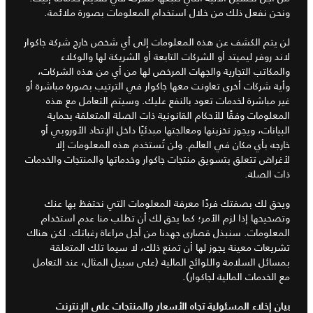
ونحن نفعل ذلك من خلال استخدام المعلومات بصورة ملائمة.
لن يتم الكشف عن هذه المعلومات إلى أي شخص خارج شركة جاكوار
لاند روفر ليميتد أو الشركات التابعة أو الشريكة لها والوكلاء
والمكاتب التجارية والجهات المرخص لها من أي من هذه الشركات،
وأية شركات أخرى تعاونت معها جاكوار في الترتيب بصورة مباشرة أو
غير مباشرة لخدمات تعود بالنفع عليك. وسيتم التعامل مع هذه
المعلومات وفقًا للأحكام القانونية ذات الصلة المتعلقة بحماية
البيانات، ويجوز تخزينها ومعالجتها مبدئيًا داخل الإتحاد الأوروبي أو
خارجه بأي مكان في العالم. ولن تُستخدم هذه المعلومات إلا
لأغراض تتعلق بتسويق منتجات جاكوار وخدماتها والمنتجات والخدمات
ذات الصلة.
ويحق لك بصفتك فردًا معرفة المعلومات التي نحتفظ بها عنك
وتصحيحها إذا لزم الأمر؛ كما يحق لك أن تطلب منا عدم استخدام
المعلومات. سنبذل قصارى جهدنا من أجل مراعاة رغباتك. لكن هناك
تشريعات معينة يجوز لها أن تمنع ذلك، لا سيما تلك المتعلقة
بمسائل السلامة واللوائح المالية (على سبيل المثال، عند التعامل
مع الخدمات المالية لجاكوار).
بيان إخلاء المسئولية تجاه الأسعار والمنتجات على الإنترنت