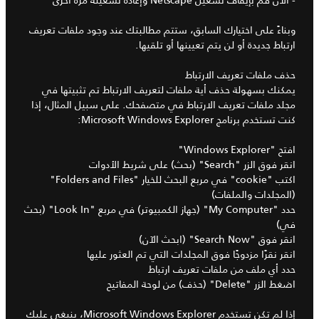
وبناءً على اختيارك السابق، ستتم مطالبتك عند وجود ملفات تعريف
ارتباط جديدة أو لن يتم تعيينها أو تلقيها.
حذف ملفات تعريف الارتباط
يمكنك بسهولة حذف أية ملفات لتعريف الارتباط تم تثبيتها في
مجلد ملفات تعريف الارتباط في متصفحك. على سبيل المثال، إذا
كنت تستخدم برنامج Microsoft Windows Explorer:
افتح "Windows Explorer"
انقر فوق الزر "Search" (بحث) على شريط الأدوات
اكتب "cookie" في مربع البحث للخيار "Folders and Files"
(المجلدات والملفات)
حدد "My Computer" (جهاز الكمبيوتر) في مربع "Look In" (بحث
في)
انقر فوق "Search Now" (ابحث الآن)
انقر نقرًا مزدوجًا فوق المجلدات التي تم العثور عليها
حدد أي ملف من ملفات تعريف ارتباط
اضغط الزر "Delete" (حذف) من لوحة المفاتيح
إذا لم تكن تستخدم Microsoft Windows Explorer، ينبغي عليك