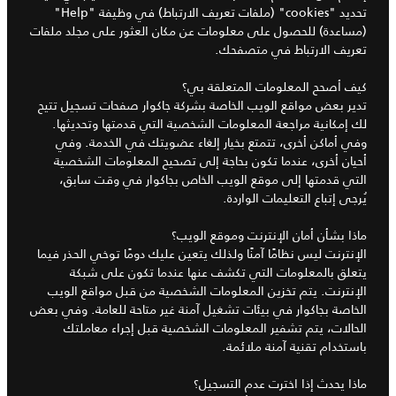
تحديد "cookies" (ملفات تعريف الارتباط) في وظيفة "Help"
(مساعدة) للحصول على معلومات عن مكان العثور على مجلد ملفات
تعريف الارتباط في متصفحك.
كيف أصحح المعلومات المتعلقة بي؟
تدير بعض مواقع الويب الخاصة بشركة جاكوار صفحات تسجيل تتيح
لك إمكانية مراجعة المعلومات الشخصية التي قدمتها وتحديثها.
وفي أماكن أخرى، تتمتع بخيار إلغاء عضويتك في الخدمة. وفي
أحيان أخرى، عندما تكون بحاجة إلى تصحيح المعلومات الشخصية
التي قدمتها إلى موقع الويب الخاص بجاكوار في وقت سابق،
يُرجى إتباع التعليمات الواردة.
ماذا بشأن أمان الإنترنت وموقع الويب؟
الإنترنت ليس نظامًا آمنًا ولذلك يتعين عليك دومًا توخي الحذر فيما
يتعلق بالمعلومات التي تكشف عنها عندما تكون على شبكة
الإنترنت. يتم تخزين المعلومات الشخصية من قبل مواقع الويب
الخاصة بجاكوار في بيئات تشغيل آمنة غير متاحة للعامة. وفي بعض
الحالات، يتم تشفير المعلومات الشخصية قبل إجراء معاملتك
باستخدام تقنية آمنة ملائمة.
ماذا يحدث إذا اخترت عدم التسجيل؟