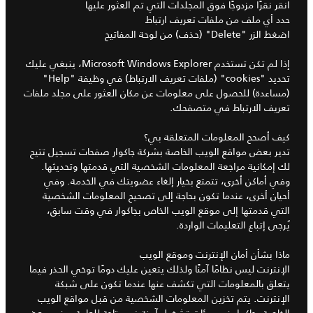
انقر نقرًا مزدوجًا فوق المجلدات التي تم العثور عليها
حدد أي ملف من ملفات تعريف ارتباط
اضغط الزر "Delete" (حذف) من لوحة المفاتيح
إذا لم تكن تستخدم Microsoft Windows Explorer، ينبغي عليك
تحديد "cookies" (ملفات تعريف الارتباط) في وظيفة "Help"
(مساعدة) للحصول على معلومات عن مكان العثور على مجلد ملفات
تعريف الارتباط في متصفحك.
كيف أصحح المعلومات المتعلقة بي؟
تدير بعض مواقع الويب الخاصة بشركة جاكوار صفحات تسجيل تتيح
لك إمكانية مراجعة المعلومات الشخصية التي قدمتها وتحديثها.
وفي أماكن أخرى، تتمتع بخيار إلغاء عضويتك في الخدمة. وفي
أحيان أخرى، عندما تكون بحاجة إلى تصحيح المعلومات الشخصية
التي قدمتها إلى موقع الويب الخاص بجاكوار في وقت سابق،
يُرجى إتباع التعليمات الواردة.
ماذا بشأن أمان الإنترنت وموقع الويب
الإنترنت ليس نظامًا آمنًا ولذلك يتعين عليك دومًا توخي الحذر فيما
يتعلق بالمعلومات التي تكشف عنها عندما تكون على شبكة
الإنترنت. يتم تخزين المعلومات الشخصية من قبل مواقع الويب
الخاصة بجاكوار في بيئات تشغيل آمنة غير متاحة للعامة. وفي بعض