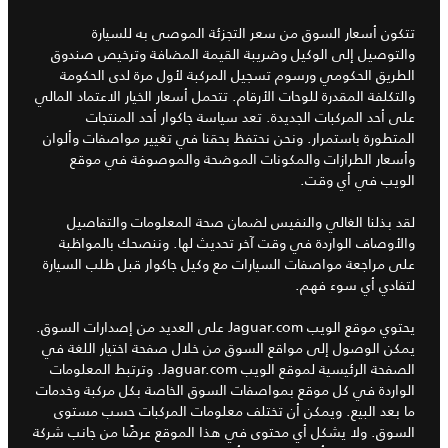
تتكون أسعار السوق من سعر التجزئة الموصى به للسيارة
والتوصيل إلى الوكيل وضريبة القيمة المضافة وترخيص صندوق
الطريق الحكومي ورسوم تسجيل المركبة لأول مرة لدى الحكومة
والتكلفة المقدرة للوحات الأرقام. تتحمل أسعار الخيار الاعتماد المالي
على أحد المركبات الجديدة. تعد سياسة جاكوار أحد المنتجات
المتطورة باستمرار. ونحن نحتفظ بحقنا في تغيير مواصفات وألوان
وأسعار الطرازات والمكونات الموضحة والموصوفة في موقع
الويب في أي وقت.
لقد بذلنا الغالي والنفيس لضمان صحة المعلومات والتفاصيل
والأوصاف الواردة في وقت آخر تحديث لها. وننصحك بالمواظبة
على مراجعة مواصفات السيارات مع وكيل جاكوار قبل طلب السيارة
لتفادي أي سوء فهم.
يحتوي موقع الويب Jaguar.com على العديد من إصدارات السوق.
يمكن الوصول إلى مواقع السوق من خلال صفحة اختيار اللغة في
الصفحة الرئيسية لموقع الويب Jaguar.com. وترتبط المعلومات
الواردة في كل موقع بمواصفات السوق الخاصة بكل مركبة وخدمات
ما بعد البيع. ويمكن أن تختلف معلومات المركبات حسب مستوى
السوق. ولا يشكل أي محتوى في هذا الموقع عرضًا من جانب شركة