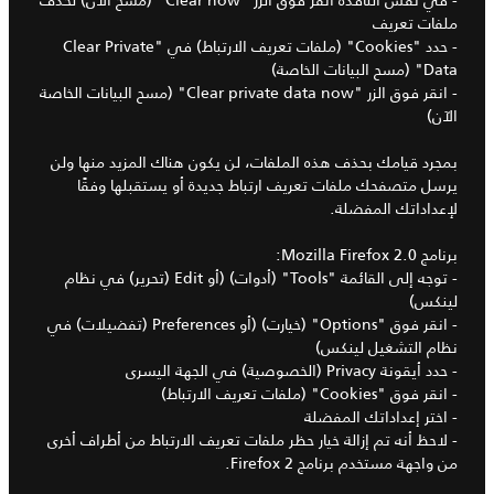
ملفات تعريف
- حدد "Cookies" (ملفات تعريف الارتباط) في "Clear Private
Data" (مسح البيانات الخاصة)
- انقر فوق الزر "Clear private data now" (مسح البيانات الخاصة
الآن)
بمجرد قيامك بحذف هذه الملفات، لن يكون هناك المزيد منها ولن
يرسل متصفحك ملفات تعريف ارتباط جديدة أو يستقبلها وفقًا
لإعداداتك المفضلة.
برنامج Mozilla Firefox 2.0:
- توجه إلى القائمة "Tools" (أدوات) (أو Edit (تحرير) في نظام
لينكس)
- انقر فوق "Options" (خيارت) (أو Preferences (تفضيلات) في
نظام التشغيل لينكس)
- حدد أيقونة Privacy (الخصوصية) في الجهة اليسرى
- انقر فوق "Cookies" (ملفات تعريف الارتباط)
- اختر إعداداتك المفضلة
- لاحظ أنه تم إزالة خيار حظر ملفات تعريف الارتباط من أطراف أخرى
من واجهة مستخدم برنامج Firefox 2.