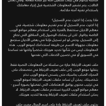
الحالات، يتم تشفير المعلومات الشخصية قبل إجراء معاملتك
باستخدام تقنية آمنة ملائمة.
ماذا يحدث إذا اخترت عدم التسجيل؟
إذا اخترت عدم التسجيل أو عدم تقديم معلومات شخصية، في
معظم الأحيان ستحتفظ بالقدرة على استخدام معظم مواقع الويب
الخاصة بجاكوار. لكن لن يمكنك الوصول إلى المناطق التي تحتاج
إلى التسجيل. وحتى لو لم تسجيل فإننا في بعض الأحيان سنجمع
معلومات مجهولة الاسم عن طريقة استخدامك لموقع الويب. هذه
المعلومات ليس من شأنها تحديد هويتك شخصياً ولكنها قد تساعدنا
في التسويق أو في تحسين الخدمات التي نقدمها
ملف تعريف الارتباط عبارة عن سلسلة من المعلومات النصية فقط
ينقلها موقع الويب إلى ملف تعريف الارتباط في متصفحك على
المحرك الصلب بحاسبك حتى يتسنى لموقع الويب تذكر
شخصيتك. يمكن أن تساعد ملفات تعريف الارتباط لموقع الويب
في ترتيب محتوى يوافق الاهتمامات التي تفضلها بصورة أسرع -
معظم مواقع الويب الكبيرة تستخدم ملفات تعريف الارتباط. لا
يمكن استخدام ملفات تعريف الارتباط وحدها لتحديد هويتك.
يحتوي ملف تعريف الارتباط عادة على اسم المجال مصدر ملف