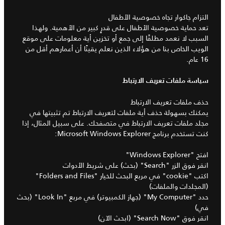
التزام جاكوار تجاه خصوصية الأطفال
تعد حماية خصوصية الأطفال على قدرٍ كبير من الأهمية. ولهذا
السبب لا نعمد مطلقًا إلى جمع أو تخزين أية معلومات على موقع
الويب الخاص بنا من هؤلاء الذين نعلم يقينًا أن أعمارهم أقل من
16 عام.
سياسة ملفات تعريف الارتباط
حذف ملفات تعريف الارتباط
يمكنك بسهولة حذف أية ملفات لتعريف الارتباط تم تثبيتها في
مجلد ملفات تعريف الارتباط في متصفحك. على سبيل المثال، إذا
كنت تستخدم برنامج Microsoft Windows Explorer:
افتح "Windows Explorer"
انقر فوق الزر "Search" (بحث) على شريط الأدوات
اكتب "cookie" في مربع البحث للخيار "Folders and Files"
(المجلدات والملفات)
حدد "My Computer" (جهاز الكمبيوتر) في مربع "Look In" (بحث
في)
انقر فوق "Search Now" (ابحث الآن)