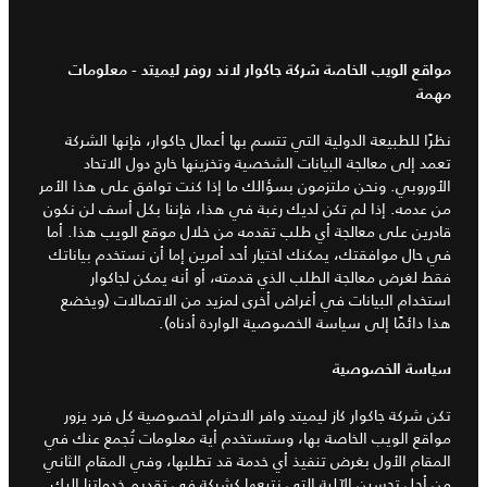
مواقع الويب الخاصة شركة جاكوار لاند روفر ليميتد - معلومات
مهمة
نظرًا للطبيعة الدولية التي تتسم بها أعمال جاكوار، فإنها الشركة
تعمد إلى معالجة البيانات الشخصية وتخزينها خارج دول الاتحاد
الأوروبي. ونحن ملتزمون بسؤالك ما إذا كنت توافق على هذا الأمر
من عدمه. إذا لم تكن لديك رغبة في هذا، فإننا بكل أسف لن نكون
قادرين على معالجة أي طلب تقدمه من خلال موقع الويب هذا. أما
في حال موافقتك، يمكنك اختيار أحد أمرين إما أن نستخدم بياناتك
فقط لغرض معالجة الطلب الذي قدمته، أو أنه يمكن لجاكوار
استخدام البيانات في أغراض أخرى لمزيد من الاتصالات (ويخضع
هذا دائمًا إلى سياسة الخصوصية الواردة أدناه).
سياسة الخصوصية
تكن شركة جاكوار كاز ليميتد وافر الاحترام لخصوصية كل فرد يزور
مواقع الويب الخاصة بها، وستستخدم أية معلومات تُجمع عنك في
المقام الأول بغرض تنفيذ أي خدمة قد تطلبها، وفي المقام الثاني
من أجل تحسين الآلية التي نتبعها كشركة في تقديم خدماتنا إليك.