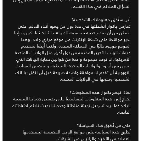
السؤال الملائم في هذا القسم.
أين ستُخزن معلوماتك الشخصية؟
تمارس جاكوار أنشطتها في عدة دول من جميع أنحاء العالم. حتى
نتمكن من أن نقدم خدمة متناسقة لك ولعملائنا حيثما تكون، فإننا
ندير مواقعنا على شبكة الإنترنت من موقع مركزي واحد. وهذا
الموقع موجود حاليًا في المملكة المتحدة، ولكننا أيضًا نستخدم
خدمات الويب الأخرى المقدمة من دول أخرى مثل الولايات المتحدة
الأمريكية. لا توجد مجموعة واحدة من قوانين حماية البيانات التي
تسري في أوروبا والولايات المتحدة الأمريكية، وتقتضي القوانين
الأوروبية أن تقدم لنا موافقة واضحة صريحة قبل أن ننقل بياناتك
الشخصية ونخزنها في الولايات المتحدة.
لماذا تجمع جاكوار هذه المعلومات؟
نحتاج إلى هذه المعلومات لمساعدتنا على تحسين خدماتنا المقدمة
إليك؛ كما نريد تسهيل تهيئة منتجاتنا وخدماتنا بحيث تلائم احتياجاتك
الخاصة.
على من تُطبق هذه السياسة؟
تُطبق هذه السياسة على مواقع الويب المصممة ليستخدمها
العملاء من الأفراد والزائرين من الشركات.