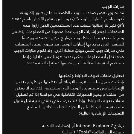
منارات الويب
قد تحتوي بعض صفحات الويب الخاصة بنا على صور إلكترونية
تُعرف باسم "منارات الويب" (تُعرف في بعض الأحيان باسم clear
gifs تتيح لنا إمكانية حساب عدد المستخدمين الذين زاروا هذه
الصفحات. تجمع إشارات الويب عددًا محدودًا من المعلومات يتضمن
رقم ملف تعريف الارتباط، وقت وتاريخ عرض الصفحة، ووصفًا
للصفحة التي توجد بها إشارات الويب. قد تحتوي بعض الصفحات
على منارات ويب تخص جهاتٍ معلنة أخرى. ولا تقوم منارات الويب
هذه بنقل أية معلومات يمكن تحديد هويتك من خلالها وإنما
تستخدم لمعرفة الفعالية التي تحققها حملة إعلانية محددة.
تعطيل ملفات تعريف الارتباط وتمكينها
بإمكانك قبول ملفات تعريف الارتباط أو تعطيلها عن طريق تعديل
الإعدادات في مستعرض الويب الذي تستخدمه. لكن قد لا تمكن
من استخدام جميع المميزات التفاعلية في موقعنا إذا تم تعطيل
ملفات تعريف الارتباط. وإذا كنت ترغب في تلقي تنبيه قبل قبول
ملف تعريف الارتباط على المحرك الصلب الخاص بك، اتبع
التعليمات الإرشادية التالية:
برنامج Internet Explorer 7 أو إصداراته اللاحقة:
- توجه إلى القائمة "Tools" (أدوات)