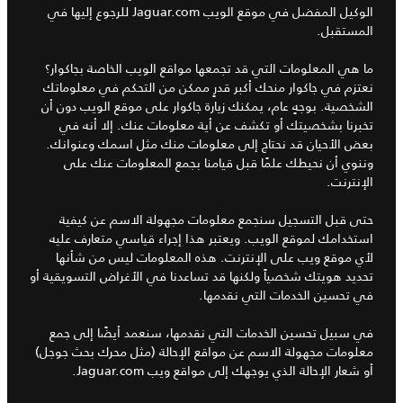
الوكيل المفضل في موقع الويب Jaguar.com للرجوع إليها في
المستقبل.
ما هي المعلومات التي قد تجمعها مواقع الويب الخاصة بجاكوار؟
نعتزم في جاكوار منحك أكبر قدرٍ ممكن من التحكم في معلوماتك
الشخصية. بوجهٍ عام، يمكنك زيارة جاكوار على موقع الويب دون أن
تخبرنا بشخصيتك أو تكشف عن أية معلومات عنك. إلا أنه في
بعض الأحيان قد نحتاج إلى معلومات منك مثل اسمك وعنوانك.
وننوي أن نحيطك علمًا قبل قيامنا بجمع المعلومات عنك على
الإنترنت.
حتى قبل التسجيل سنجمع معلومات مجهولة الاسم عن كيفية
استخدامك لموقع الويب. ويعتبر هذا إجراء قياسي متعارف عليه
لأي موقع ويب على الإنترنت. هذه المعلومات ليس من شأنها
تحديد هويتك شخصياً ولكنها قد تساعدنا في الأغراض التسويقية أو
في تحسين الخدمات التي نقدمها.
في سبيل تحسين الخدمات التي نقدمها، سنعمد أيضًا إلى جمع
معلومات مجهولة الاسم عن مواقع الإحالة (مثل محرك بحث جوجل)
أو شعار الإحالة الذي يوجهك إلى مواقع ويب Jaguar.com.