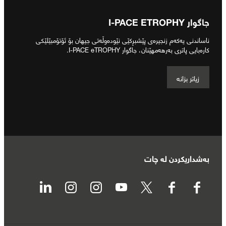
جاگوار I‐PACE ETROPHY
ناساندنی یەکەم زنجیرەی پێشبڕکێی نێودەوڵەتی جیهان بۆ ئۆتۆمبێلێکی
کارەبایی پاتری بەرهەمهێنان، جاگوار I‐PACE eTROPHY.
زیاتر بزانە
بەشداریکردن لە چات