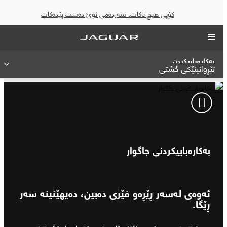
کۆپی هیچ ناکات. سەردەمی نوێ دەست پێدەکات
بەکارەباییکردن
تێڕوانینێکی گشتی
بەکارەباییکردنی جاگوار
ئەوەی لەسەر ڕێڕەو فێری دەبین، دەیهێنینە سەر
ڕێگا.