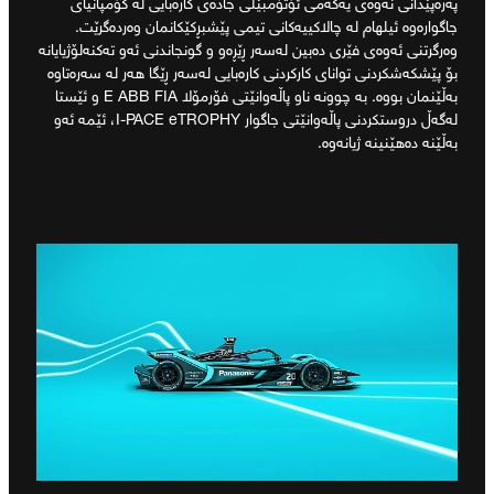
پەرەپێدانی نەوەی یەکەمی ئۆتۆمبێلی جادەی کارەبایی لە کۆمپانیای
جاگوارەوە ئیلهام لە چالاکییەکانی تیمی پێشبڕکێکانمان وەردەگرێت.
وەرگرتنی ئەوەی فێری دەبین لەسەر ڕێڕەو و گونجاندنی ئەو تەکنەلۆژیایانە
بۆ پێشکەشکردنی توانای کارکردنی کارەبایی لەسەر ڕێگا هەر لە سەرەتاوە
بەڵێنمان بووە. بە چوونە ناو پاڵەوانێتی فۆرمۆلا E ABB FIA و ئێستا
لەگەڵ دروستکردنی پاڵەوانێتی جاگوار I‐PACE eTROPHY، ئێمە ئەو
بەڵێنە دەهێنینە ژیانەوە.