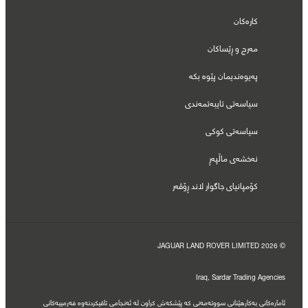
کارەکان
مەرج و ڕێساکان
پەیوەندیمان پێوە بکە
سیاسەتی تایبەتمەندی
سیاسەتی کوکی
نەخشەی ماڵپەڕ
کۆمپانیای جاگوار لاند ڕۆڤەر
© JAGUAR LAND ROVER LIMITED 2026
Iraq, Sardar Trading Agencies
ئامارەکانی بەکارهێنانی سووتەمەنی کە پێشکەش کراون لە ئەنجامی تاقیکردنەوە فەرمییەکانی