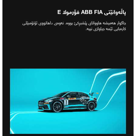
پاڵەوانێتی ABB FIA فۆرمولا E
جاگوار هەمیشە هاوواتای پێشبڕکێ بووە. نەوەی داهاتووی ئۆتۆمبێلی
کارەبایی ئێمە جیاوازی نییە.