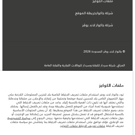
ملفات الكوكيز
شركة جاكوارخريطة الموقع
شركة جاكوار لاند روڤر
© جاكوار لاند روڨر المحدودة 2026
العراق, شركة سردار للتجارة وسردار للوكالات التجارية والتجارة العامة
المعلومات والمواصفات والأسعار والألوان المذكورة على هذا الموقع قد تختلف من بلد إلى
آخر، كما أنّها قد تتغير بدون إشعار مسبق. الرجاء التواصل مع وكيلنا المحلي للتأكد من توفّرها
والتحقق من الأسعار.
الأرقام المقدمة هي نتيجة لاختبارات المصنع الرسمية وفقاً لتشريعات الاتحاد الأوروبي. قد
ملفات الكوكيز
يتباين استهلك الوقود الفعلي للمركبة عن ذلك المتحقق في تلك الاختبارات كما أن هذه
الأرقام بغرض المقارنة فحسب.
تود جاكوار لاند روفر استخدام ملفات تعريف الارتباط الخاصة بك لتخزين المعلومات اللازمة على
جهاز الكمبيوتر الخاص بك لتحسين تجربة موقعنا وتمكيننا من إخبارك والإعلان عن منتجاتنا وخدماتنا،
ملاحظة مهمة حول الصور والمواصفات. إن النقص العالمي في أشباه الموصلات يؤثر حاليًا
والتي نعتقد أنها قد تكون ذات أهمية بالنسبة إليك. واحد من ملفات تعريف الارتباط التي
في مواصفات تصميم السيارات وتوفر الخيارات وتوقيتات التصاميم. هذا ظرف ديناميكي
نستخدمها ضرورية لعدة أجزاء من الموقع للعمل بطريقة جيدة، وقد تم بالفعل إرسالها. يمكنك
للغاية، ونتيجة لذلك، قد لا تمثّل الصور المستخدَمة ضمن موقع الويب حاليًا المواصفات الحالية
حذف جميع ملفات تعريف الارتباط من هذا الموقع وحظرها، إلا أن بعض المكونات الأساسية
بالكامل بالنسبة إلى الميزات والخيارات والحلية ومجموعات الألوان. يرجى استشارة وكيلك الذي
بالنسبة لاشتغال الموقع قد لا تعمل بشكل صحيح. لمعرفة المزيد عن إعلاناتنا عبر الإنترنت أو
سيتمكّن من تأكيد أي تقييدات حالية معك للسماح لك باتخاذ قرار مدروس
حول ملفات تعريف الارتباط التي نستخدمها وكيفية حذفها، يرجى الرجوع إلى
سياسة الخصوصية
.
عند الإغلاق، فإنك توافق على استخدام ملفات تعريف الارتباط بما يتماشى مع سياسة ملفات
تعريف الارتباط
ملفات تعريف الارتباط ملفات الكوكيز
.