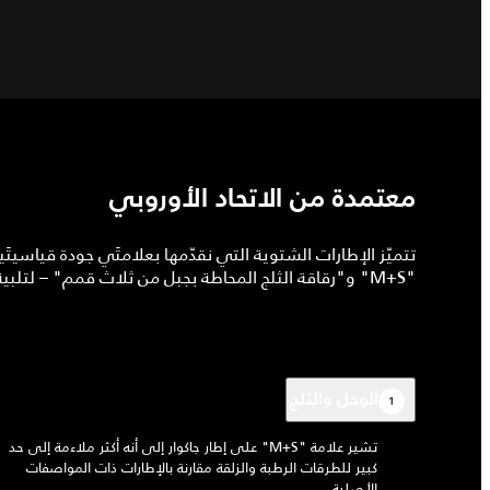
معتمدة من الاتحاد الأوروبي
تتميّز الإطارات الشتوية التي نقدّمها بعلامتَي جودة قياسيتَ
"M+S" و"رقاقة الثلج المحاطة بجبل من ثلاث قمم" – لتلبية معايير الأداء المرتبطة بالطقس المعاكس.
الوحل والثلج
1
تشير علامة "M+S" على إطار جاكوار إلى أنه أكثر ملاءمة إلى حد
كبير للطرقات الرطبة والزلقة مقارنة بالإطارات ذات المواصفات
الأصلية.