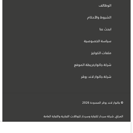
الوظائف
الشروط والأحكام
ابحث عنا
سياسة الخصوصية
ملفات الكوكيز
شركة جاكوارخريطة الموقع
شركة جاكوار لاند روڤر
© جاكوار لاند روڨر المحدودة 2026
العراق, شركة سردار للتجارة وسردار للوكالات التجارية والتجارة العامة
المعلومات والمواصفات والأسعار والألوان المذكورة على هذا الموقع قد تختلف من بلد إلى
آخر، كما أنّها قد تتغير بدون إشعار مسبق. الرجاء التواصل مع وكيلنا المحلي للتأكد من توفّرها
والتحقق من الأسعار.