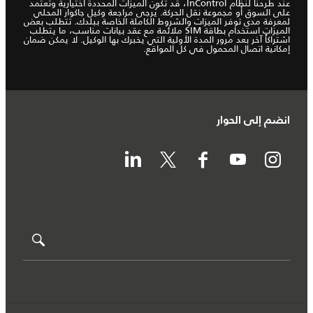
عند طرحنا لنظام InControl، قد تكون الميزات المحددة اختيارية وتعتمد
على السوق أو مجموعة نقل الحركة. يُرجى مراجعة وكيل جاكوار المحلي
لمعرفة مدى توفر الميزات والشروط الكاملة الخاصة ببلدك. تتطلب بعض
الميزات استخدام بطاقة SIM ملائمة مع عقد بيانات مناسب، ما يتطلب
اشتراكاً آخر بعد مرور المدة الأولية التي يخبرك بها الوكيل. لا يمكن ضمان
إمكانية اتصال المحمول في كل المواقع.
انضم إلى الحوار