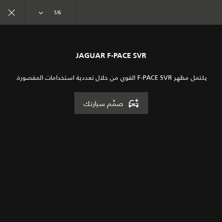
تفرد. بدأ العهد الجديد
1/6
JAGUAR F-PACE SVR
عمليات السيارات الخاصة
جاكوار SVR 575 EDITION
يكتمل مظهر F-PACE SVR القوي من خلال تعددية استخدامات المقصورة.
صمِّم سيارتك
انضم إلى الحوار