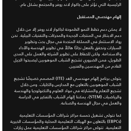
الرئيسية التي تؤثر على جاكوار لاند روفر والمجتمع بشكل عام.
إلهام مهندسي المستقبل
لا يمكن دعم خطط النمو الطموحة لجاكوار لاند روفر إلا من خلال
دعم الابتكار في المنتجات الجديدة والمحركات والتقنيات البيئية. نحن
رواد الاستثمار في المملكة المتحدة في مجال بحث وتطوير
السيارات ونحقق بالفعل نجاحًا هائلاً في تطوير الهندسة والأداء
والاستدامة. ولكن للحفاظ على تطوير الشركة والعمل على المدى
الطويل، فمن الضروري تشجيع الشباب الموهوبين ليصبحوا الجيل
القادم من المهندسين والفنيين.
يتولى برنامج إلهام مهندسي الغد (ITE) المصمم خصيصًا تشجيع
الشباب الموهوبين بالتعاون مع المدارس والكليات. ومن خلال
تشجيع التعلم والمشاركة في مواد العلوم والتكنولوجيا والهندسة
والرياضيات (STEM)، يمكننا إلهام الشباب بالتفكير في الدراسة
والعمل في مجال الهندسة والصناعة.
كما نتولى تشغيل خمسة مراكز شراكات المؤسسات التعليمية
(EBPCs) بالتعاون مع الهيئات التعليمية المحلية والمؤسسات الخيرية
التعليمية. تتولى مراكز شراكات المؤسسات التعليمية عمل زيارات