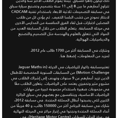
ذلك ليكون جاهزًا للسباق. بينما يقوم الطلاب الأكبر سنًا والذين
تتراوح أعمارهم ما بين 8 إلى 11 سنة بتصميم وتصنيع سيارة سباق
في مسابقة التصميمات ثلاثية الأبعاد باستخدام تقنية CADCAM
لابتكار نموذج من خشب البلسا الخفيف. ثم يؤدي كل من طلاب
الفصلين اختبارات قبل لقاء الفرق المنافسة من المدارس الأخرى
في مرحلة المسابقة. يتعلم الطلاب من خلال المسابقة العديد من
المواد التي تتعلق بالعلوم والهندسة مثل التصميم والتصنيع
والديناميكيات الهوائية.
وشارك في المسابقة أكثر من 1700 طالب عام 2012.
لمزيد من المعلومات، إضغط هنا.
تعتبرمسابقة جاكوار للرياضيات في الحركة (Jaguar Maths in
Motion Challenge) من المسابقات السنوية المخصصة للأطفال
الذين تزيد أعمارهم عن 9 سنوات وتهدف إلى إشراك الطلاب في
مشروع مثير وتحفيزي يعتمد على الرياضيات. يتعاون الطلاب معًا
في مجموعات صغيرة باستخدام مجموعة كبيرة من مهارات
الرياضيات الأساسية، ويتنافسون مع بعضهم في سباق الجائزة
الكبرى لكي يصبحوا أبطال المملكة المتحدة. في مسابقة 2012،
شارك في مسابقة البرنامج أكثر من 150000 طالب، و 40 فريقًا من
أنحاء المملكة المتحدة ونجحوا في إحراز مراكز في المرحلة النهائية
في مركز التراث للسيارات (Heritage Motor Centre)، في