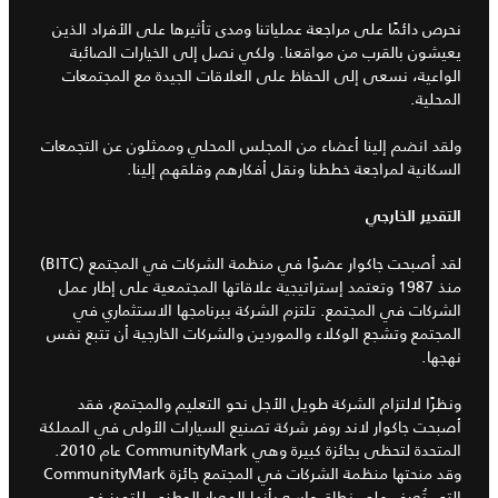
نحرص دائمًا على مراجعة عملياتنا ومدى تأثيرها على الأفراد الذين
يعيشون بالقرب من مواقعنا. ولكي نصل إلى الخيارات الصائبة
الواعية، نسعى إلى الحفاظ على العلاقات الجيدة مع المجتمعات
المحلية.
ولقد انضم إلينا أعضاء من المجلس المحلي وممثلون عن التجمعات
السكانية لمراجعة خططنا ونقل أفكارهم وقلقهم إلينا.
التقدير الخارجي
لقد أصبحت جاكوار عضوًا في منظمة الشركات في المجتمع (BITC)
منذ 1987 وتعتمد إستراتيجية علاقاتها المجتمعية على إطار عمل
الشركات في المجتمع. تلتزم الشركة ببرنامجها الاستثماري في
المجتمع وتشجع الوكلاء والموردين والشركات الخارجية أن تتبع نفس
نهجها.
ونظرًا لالتزام الشركة طويل الأجل نحو التعليم والمجتمع، فقد
أصبحت جاكوار لاند روفر شركة تصنيع السيارات الأولى في المملكة
المتحدة لتحظى بجائزة كبيرة وهي CommunityMark عام 2010.
وقد منحتها منظمة الشركات في المجتمع جائزة CommunityMark
التي تُعرف على نطاق واسع بأنها المعيار الوطني للتميز في