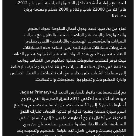
للمصانع وإقامة أنشطة داخل الفصول الدراسية. في عام 2012،
قام أكثر من 22000 شاب وفتاة و 2000 معلم ومعلمة بزيارة
مصانعنا.
كجزء من برنامجها لدعم جدول أعمال الحكومة لمواد العلوم
والتكنولوجيا والهندسة والرياضيات، قمنا بالتعاون مع شركات
السيارات والمؤسسات الهندسية والأكاديمية الأخرى بتطوير
مشروعات مسابقات محلية للمدارس. تساعد هذه المسابقات
التعليمية في تطبيق هذه المواد العلمية والتكنولوجية في الحياة،
حيث توفر للطلاب مشروعات عملية تمكِّنهم من اكتشاف جوانب
مختلفة في مجال صناعة السيارات بطريقة تحفيزية ومثيرة، بالإضافة
إلى مساعدة الشباب على تطوير مهارات كالتواصل والعمل الجماعي
وإدارة المشروعات وتكنولوجيا المعلومات والاتصالات.
تم إطلاقمسابقة جاكوار للمدارس الابتدائية (Jaguar Primary
Schools Challenge)في 2011 للفرق المدرسية التي تتراوح
أعمارها ما بين 5 إلى 11 سنة. تتضمن المسابقة تصميم وتصنيع
أسرع سيارة ممكنة بتقنية ثنائية أو ثلاثية الأبعاد. تشارك الفرق
المكونة من أطفال تتراوح أعمارهم ما بين 5 إلى 7 سنوات في
المسابقة ثنائية الأبعاد وقاموا بتصميم سيارة سباق من ورق
الكرتون بعجلات وهيكل كامل. تتم طباعة التصميم وتجميعه بعد