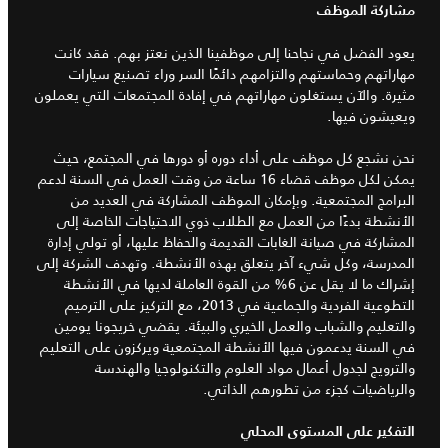
مشاركة الموظف
يعود الفضل في نجاحنا إلى موظفينا الذين نعتز بهم. فقد كانت
مهاراتهم وحماستهم والتزامهم دائمًا السر وراء تصنيع سيارات
مثيرة. والآن يستغلون مهاراتهم في إفادة المجتمعات التي يعملون
ويعيشون فيها.
نحن نشجع كل موظف على أداء دوره أو دورها في المجتمع، حيث
يمكن لكل موظف قضاء 16 ساعة من وقت العمل في السنة لدعم
البرامج المجتمعية. وبإمكان الموظف المشاركة في العديد من
الأنشطة بدءًا من العمل مع الطلاب ذوي الاحتياجات الخاصة إلى
المشاركة في صيانة الغابات القديمة والحفاظ عليها، أو تولي إدارة
المدرسة، وكل شيء آخر يتعلق بهذه الأنشطة. وتهدف الشركة إلى
إشراك ما لا يقل عن 6% من القوة العاملة لديها في الأنشطة
التطوعية الفردية والجماعية في 2013، مع التركيز على الترميم
والتعليم والشباب والعمل الخيري والبيئة. يقضي خريجونا يومين
في السنة يدعمون فيها الأنشطة المجتمعية ويركزون على التعليم
والترويج لجدول أعمال مواد العلوم والتكنولوجيا والهندسة
والرياضيات كجزء من تطورهم الذاتي.
التفكير على المستوى المحلي