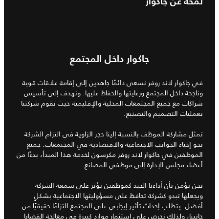
لمحة عن جاكوار
جاكوار داخل المجتمع
في جاكوار لاند روفر نسعى دائمًا جاهدين إلى إقامة علاقات قوية
وناجحة داخل المجتمع ورعايتها والحفاظ عليها. ونهدف إلى تأسيس
شراكات مع جميع المجتمعات المحلية والإقليمية حيث تقوم شركتنا
بعمليات التصميم والتصنيع.
تمثل مشاركة الموظف بالنسبة إلينا حجر الزاوية في التزام الشركة
نحو إحياء الجوانب الاجتماعية والاقتصادية في المجتمعات. جميع
الموظفين في جاكوار لاند روفر مكرسون لخدمة هذا المبدأ، بدءًا من
أعضاء مجلس الإدارة إلى موظفي المصانع.
نحن نؤمن بأن أداءنا الجيد كموظفين يؤثر على سمعة الشركة
ويجعلها تبدو كشركة تحافظ على مسؤوليتها الاجتماعية بشكلٍ
أفضل. يتطلب إحداث تأثير إيجابي على المجتمع التزامًا حقيقيًا من
جانبنا، ولذلك نحرص على استثمار موارد كبيرة في معالجة القضايا