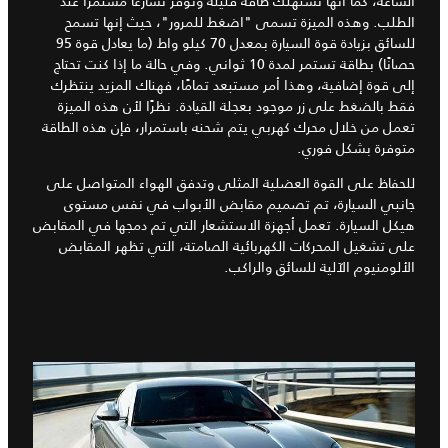
الساعة، كما أنها تستهلك طاقة قليلة وتوفر تسارعًا مستمرًا عند
الطلب. وهذه الميزة تسمى "اضغط للمرور"، حيث إنها تسمح
للسائق بزيادة قوة السيارة بمعدل 70 كيلو واط (ما يعادل قوة 95
حصانًا) بطاقة تستمر لمدة 10 ثواني. وفي حالة ما إذا كنت تحتاج
إلى قوة إضافية، وهذا أمر مستبعد تمامًا، فهناك المزيد ينتظرك
فقط بالضغط على زر موجود بعجلة القيادة. نظرًا لأن هذه الميزة
تعمل من خلال محرك كهربي يتم شحنه باستمرار، فإن هذه الطاقة
متوفرة بشكل فوري.
للحفاظ على القوة العضلية المثلى وتدفق الهواء المتواصل على
جانبي السيارة، تم تصميم مقابض الأبواب في نفس مستوى
هيكل السيارة. تعمل أجهزة الاستشعار التي تم دمجها في المقابض
على تشغيل المحركات الكهربائية الصامتة، التي تظهر المقابض
الألومنيوم الآلية للسائق والراكب.