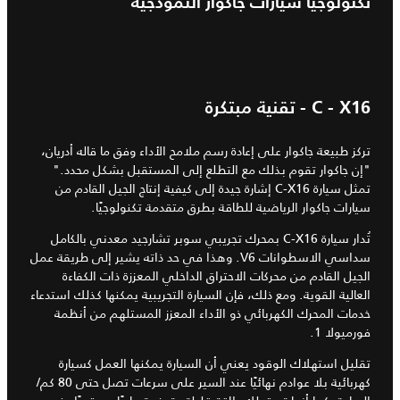
تكنولوجيا سيارات جاكوار النموذجية
C - X16 - تقنية مبتكرة
تركز طبيعة جاكوار على إعادة رسم ملامح الأداء وفق ما قاله أدريان،
"إن جاكوار تقوم بذلك مع التطلع إلى المستقبل بشكل محدد."
تمثل سيارة C-X16 إشارة جيدة إلى كيفية إنتاج الجيل القادم من
سيارات جاكوار الرياضية للطاقة بطرق متقدمة تكنولوجيًا.
تُدار سيارة C-X16 بمحرك تجريبي سوبر تشارجيد معدني بالكامل
سداسي الاسطوانات V6. وهذا في حد ذاته يشير إلى طريقة عمل
الجيل القادم من محركات الاحتراق الداخلي المعززة ذات الكفاءة
العالية القوية. ومع ذلك، فإن السيارة التجريبية يمكنها كذلك استدعاء
خدمات المحرك الكهربائي ذو الأداء المعزز المستلهم من أنظمة
فورميولا 1.
تقليل استهلاك الوقود يعني أن السيارة يمكنها العمل كسيارة
كهربائية بلا عوادم نهائيًا عند السير على سرعات تصل حتى 80 كم/