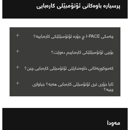
پرسیارە باوەکانی ئۆتۆمبێلی کارەبایی
چەمکی I‐PACE چ جۆرە ئۆتۆمبێلێکی کارەباییە؟
بۆچی ئۆتۆمبێلێکی کارەباییم دەوێت؟
کەموکوڕیەکانی خاوەندارێتی ئۆتۆمبێلی کارەبایی چین؟
ئایا جۆری تری ئۆتۆمبێلی کارەبایی هەیە؟ جیاوازی
چییە؟
مەودا