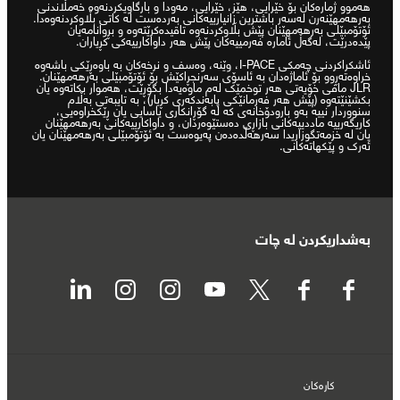
هەموو ژمارەکان بۆ خێرایی، هێز، خێرایی، مەودا و بارگاویکردنەوە خەمڵاندنی
بەرهەمهێنەرن لەسەر باشترین زانیارییەکانی بەردەست لە کاتی بڵاوکردنەوەدا.
ئۆتۆمبێلی بەرهەمهێنان پێش بڵاوکردنەوە تاقیدەکرێتەوە و بڕوانامەیان
پێدەدرێت، لەگەڵ ئامارە فەرمییەکان پێش هەر داواکارییەکی کڕیاران.
ئاشکراکردنی چەمکی I‐PACE، وێنە، وەسف و نرخەکان بە باوەڕێکی باشەوە
خراوەتەڕوو بۆ ئاماژەدان بە ئاسۆی سەرنجڕاکێش بۆ ئۆتۆمبێلی بەرهەمهێنان.
JLR مافی خۆیەتی هەر توخمێک لەم ماوەیەدا بگۆڕێت، هەموار بکاتەوە یان
بکشێنێتەوە (پێش هەر فەرمانێکی پابەندکەری کڕیار)، بە تایبەتی بەڵام
سنووردار نییە بەو بارودۆخانەی کە لە گۆڕانکاری یاسایی یان ڕێکخراوەیی،
کاریگەرییە ماددییەکانی بازاڕی دەستێوەردان، و داواکارییەکانی بەرهەمهێنان
یان لە خزمەتگوزاریدا سەرهەڵدەدەن پەیوەست بە ئۆتۆمبێلی بەرهەمهێنان یان
ئەرک و پێکهاتەکانی.
بەشداریکردن لە چات
کارەکان