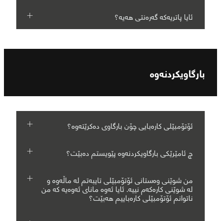
ئایا پاتریەکە گەرەنتی هەیە؟
بارگاویکردنەوە
ئۆتۆمبێلی کارەبایی چۆن بارگاوی دەکرێتەوە؟
چ ئامێرێکی بارگاویکردنەوە پێویستم دەبێت؟
من شوێنی وەستانی ئۆتۆمبێلی تایبەتم لە ماڵەوە و
لە شوێنی کارەکەم نییە. ئایا ئەوە مانای ئەوەیە کە من
ناتوانم ئۆتۆمبێلی کارەباییم هەبێت؟