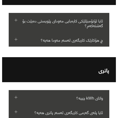
ئایا ئۆتۆمبێلێکی کارەبایی مەودای پێویستی دەبێت بۆ
گەشتەکەم؟
چ هۆکارێک کاریگەری لەسەر مەودا هەیە؟
پاتری
واتای kWh چییە؟
ئایا پلەی گەرمی کاریگەری لەسەر پاتری هەیە؟