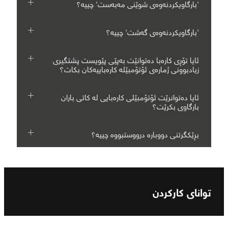
'بارگاویکردنەوەی شوێنی مەبەست' چییە؟
'بارگاویکردنەوەی گەشت' چییە؟
ئایا تۆڕی کارەبا دەتوانێت بەپێی پێویست پشتگیری
زیادبوونی ژمارەی ئۆتۆمبێلە کارەباییەکان بکات؟
ئایا دەتوانرێت ئۆتۆمبێلی کارەبایی لە کاتی باران
بارگاوی بکرێت؟
بڕێکگرتنی دووبارە درووستبووە چییە؟
توانای کارکردن