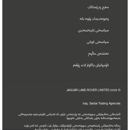
مەرج و ڕێساکان
پەیوەندیمان پێوە بکە
سیاسەتی تایبەتمەندی
سیاسەتی کوکی
نەخشەی ماڵپەڕ
کۆمپانیای جاگوار لاند ڕۆڤەر
© JAGUAR LAND ROVER LIMITED 2026
Iraq, Sardar Trading Agencies
ئامارەکانی بەکارهێنانی سووتەمەنی کە پێشکەش کراون لە ئەنجامی تاقیکردنەوە فەرمییەکانی
بەرهەمهێنەرەکانە بەپێی یاساکانی یەکێتی ئەوروپا.
ڕەنگە بەکارهێنانی ڕاستەقینەی سووتەمەنی ئۆتۆمبێلێک جیاواز بێت لەوەی کە لەم جۆرە
تاقیکردنەوانەدا بەدەست هاتووە و ئەم ژمارانە تەنها بۆ مەبەستی بەراوردکارییە.