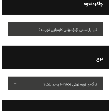
چاکردنەوە
ئایا پاراستنی ئۆتۆمبێلی کارەبایی قورسە؟
نرخ
ئەگەری زۆرە نرخی I‐Pace چەند بێت؟