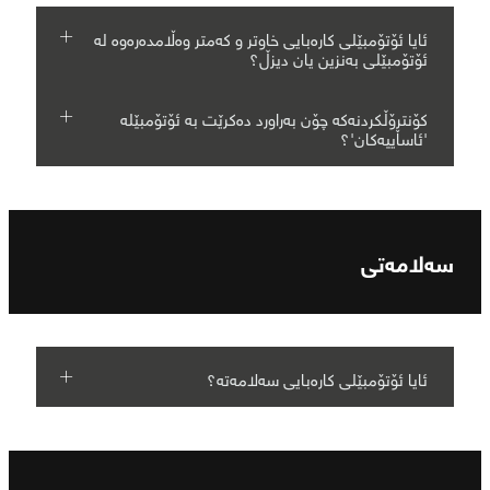
ئایا ئۆتۆمبێلی کارەبایی خاوتر و کەمتر وەڵامدەرەوە لە
ئۆتۆمبێلی بەنزین یان دیزڵ؟
کۆنتڕۆڵکردنەکە چۆن بەراورد دەکرێت بە ئۆتۆمبێلە
'ئاساییەکان'؟
سەلامەتی
ئایا ئۆتۆمبێلی کارەبایی سەلامەتە؟