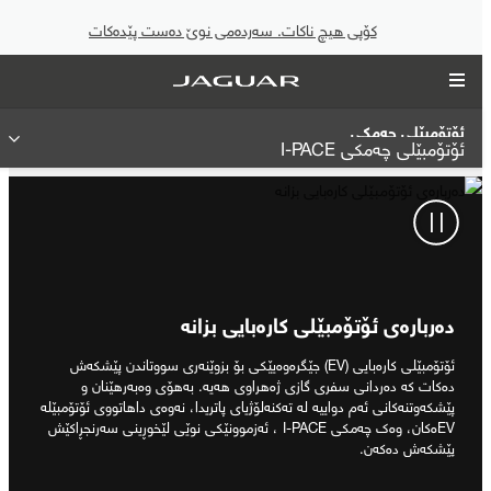
کۆپی هیچ ناکات. سەردەمی نوێ دەست پێدەکات
ئۆتۆمبێلی چەمکی
ئۆتۆمبێلی چەمکی I‐PACE
دەربارەی ئۆتۆمبێلی کارەبایی بزانە
ئۆتۆمبێلی کارەبایی (EV) جێگرەوەیێکی بۆ بزوێنەری سووتاندن پێشکەش
دەکات کە دەردانی سفری گازی ژەهراوی هەیە. بەهۆی وەبەرهێنان و
پێشکەوتنەکانی ئەم دواییە لە تەکنەلۆژیای پاتریدا، نەوەی داهاتووی ئۆتۆمبێلە
EVەکان، وەک چەمکی I‐PACE ، ئەزموونێکی نوێی لێخوڕینی سەرنجڕاکێش
پێشکەش دەکەن.