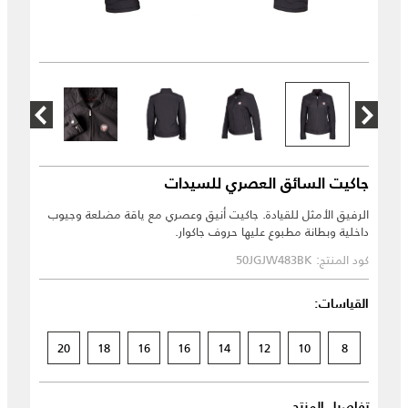
جاكيت السائق العصري للسيدات
الرفيق الأمثل للقيادة. جاكيت أنيق وعصري مع ياقة مضلعة وجيوب
داخلية وبطانة مطبوع عليها حروف جاكوار.
كود المنتج: 50JGJW483BK
القياسات:
20
18
16
16
14
12
10
8
تفاصيل المنتج