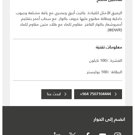
الرفيق الأمثل للقيادة. جاكيت أنيق وعصري مع ياقة مضلعة وجيوب
داخلية وبطانة مطبوع عليها حروف جاكوار. مع سحاب أحمر بتقليم
أحمروشعار جاكوار القافز. مقاوم للماء مع طلاء متين مقاوم للماء
(DWR®).
معلومات تقنية
القشرة: ٪100 نايلون
البطانة: ٪100 بوليستر
+964 7507104444
ابحث عنا
انضم إلى الحوار